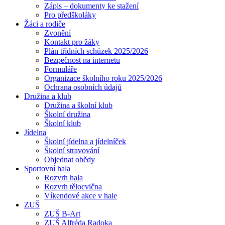
Zápis – dokumenty ke stažení
Pro předškoláky
Žáci a rodiče
Zvonění
Kontakt pro žáky
Plán třídních schůzek 2025/2026
Bezpečnost na internetu
Formuláře
Organizace školního roku 2025/2026
Ochrana osobních údajů
Družina a klub
Družina a školní klub
Školní družina
Školní klub
Jídelna
Školní jídelna a jídelníček
Školní stravování
Objednat obědy
Sportovní hala
Rozvrh hala
Rozvrh tělocvična
Víkendové akce v hale
ZUŠ
ZUŠ B-Art
ZUŠ Alfréda Radoka