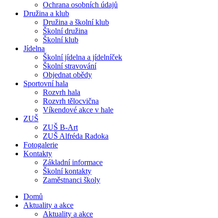
Ochrana osobních údajů
Družina a klub
Družina a školní klub
Školní družina
Školní klub
Jídelna
Školní jídelna a jídelníček
Školní stravování
Objednat obědy
Sportovní hala
Rozvrh hala
Rozvrh tělocvična
Víkendové akce v hale
ZUŠ
ZUŠ B-Art
ZUŠ Alfréda Radoka
Fotogalerie
Kontakty
Základní informace
Školní kontakty
Zaměstnanci školy
Domů
Aktuality a akce
Aktuality a akce