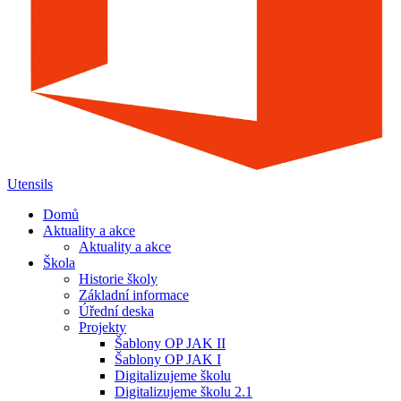
Utensils
Domů
Aktuality a akce
Aktuality a akce
Škola
Historie školy
Základní informace
Úřední deska
Projekty
Šablony OP JAK II
Šablony OP JAK I
Digitalizujeme školu
Digitalizujeme školu 2.1