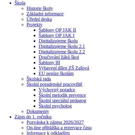
Škola
Historie školy
Základní informace
Úřední deska
Projekty
Šablony OP JAK II
Šablony OP JAK I
Digitalizujeme školu
Digitalizujeme školu 2.1
Digitalizujeme školu 2.2
Doučování žáků škol
Šablony III
Vybavení dílen ZŠ Zašová
EU peníze školám
Školská rada
Školní poradenské pracoviště
Výchovný poradce
Školní metodik prevence
Školní speciální pedagog
Školní psycholog
Dokumenty
Zápis do 1. ročníku
Pozvánka k zápisu 2026/2027
On-line přihláška a rezervace času
Informace k odkladům