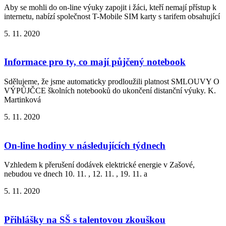
Aby se mohli do on-line výuky zapojit i žáci, kteří nemají přístup k
internetu, nabízí společnost T-Mobile SIM karty s tarifem obsahující
5. 11. 2020
Informace pro ty, co mají půjčený notebook
Sdělujeme, že jsme automaticky prodloužili platnost SMLOUVY O
VÝPŮJČCE školních notebooků do ukončení distanční výuky. K.
Martinková
5. 11. 2020
On-line hodiny v následujících týdnech
Vzhledem k přerušení dodávek elektrické energie v Zašové,
nebudou ve dnech 10. 11. , 12. 11. , 19. 11. a
5. 11. 2020
Přihlášky na SŠ s talentovou zkouškou