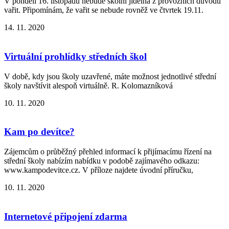
V pondělí 16. listopadu nebude školní jídelna z provozních důvodů
vařit. Připomínám, že vařit se nebude rovněž ve čtvrtek 19.11.
14. 11. 2020
Virtuální prohlídky středních škol
V době, kdy jsou školy uzavřené, máte možnost jednotlivé střední
školy navštívit alespoň virtuálně. R. Kolomazníková
10. 11. 2020
Kam po devítce?
Zájemcům o průběžný přehled informací k přijímacímu řízení na
střední školy nabízím nabídku v podobě zajímavého odkazu:
www.kampodevitce.cz. V příloze najdete úvodní příručku,
10. 11. 2020
Internetové připojení zdarma