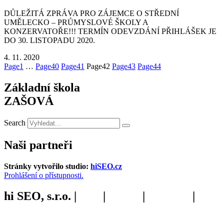
DŮLEŽITÁ ZPRÁVA PRO ZÁJEMCE O STŘEDNÍ
UMĚLECKO – PRŮMYSLOVÉ ŠKOLY A
KONZERVATOŘE!!! TERMÍN ODEVZDÁNÍ PŘIHLÁŠEK JE
DO 30. LISTOPADU 2020.
4. 11. 2020
Page
1
…
Page
40
Page
41
Page
42
Page
43
Page
44
Základní škola
ZAŠOVÁ
Search
Naši partneři
Stránky vytvořilo studio:
hiSEO.cz
Prohlášení o přístupnosti.
hi SEO, s.r.o. |
web
|
studio
|
fotograf
|