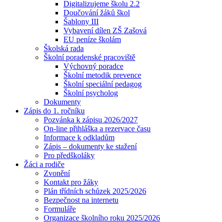
Digitalizujeme školu 2.2
Doučování žáků škol
Šablony III
Vybavení dílen ZŠ Zašová
EU peníze školám
Školská rada
Školní poradenské pracoviště
Výchovný poradce
Školní metodik prevence
Školní speciální pedagog
Školní psycholog
Dokumenty
Zápis do 1. ročníku
Pozvánka k zápisu 2026/2027
On-line přihláška a rezervace času
Informace k odkladům
Zápis – dokumenty ke stažení
Pro předškoláky
Žáci a rodiče
Zvonění
Kontakt pro žáky
Plán třídních schůzek 2025/2026
Bezpečnost na internetu
Formuláře
Organizace školního roku 2025/2026