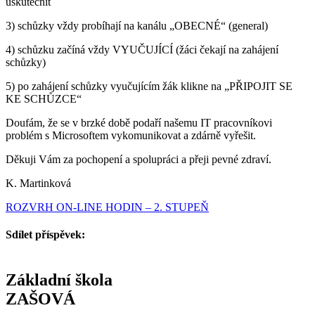
uskutečnit
3) schůzky vždy probíhají na kanálu „OBECNÉ“ (general)
4) schůzku začíná vždy VYUČUJÍCÍ (žáci čekají na zahájení
schůzky)
5) po zahájení schůzky vyučujícím žák klikne na „PŘIPOJIT SE
KE SCHŮZCE“
Doufám, že se v brzké době podaří našemu IT pracovníkovi
problém s Microsoftem vykomunikovat a zdárně vyřešit.
Děkuji Vám za pochopení a spolupráci a přeji pevné zdraví.
K. Martinková
ROZVRH ON-LINE HODIN – 2. STUPEŇ
Sdílet příspěvek:
Základní škola
ZAŠOVÁ