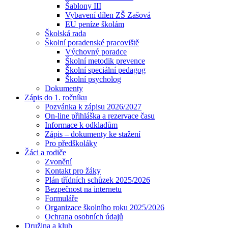
Šablony III
Vybavení dílen ZŠ Zašová
EU peníze školám
Školská rada
Školní poradenské pracoviště
Výchovný poradce
Školní metodik prevence
Školní speciální pedagog
Školní psycholog
Dokumenty
Zápis do 1. ročníku
Pozvánka k zápisu 2026/2027
On-line přihláška a rezervace času
Informace k odkladům
Zápis – dokumenty ke stažení
Pro předškoláky
Žáci a rodiče
Zvonění
Kontakt pro žáky
Plán třídních schůzek 2025/2026
Bezpečnost na internetu
Formuláře
Organizace školního roku 2025/2026
Ochrana osobních údajů
Družina a klub