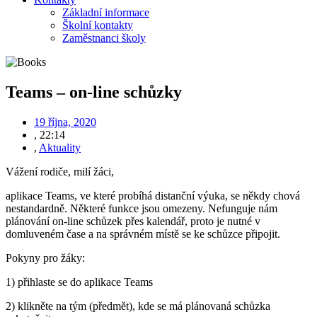
Základní informace
Školní kontakty
Zaměstnanci školy
Teams – on-line schůzky
19 října, 2020
,
22:14
,
Aktuality
Vážení rodiče, milí žáci,
aplikace Teams, ve které probíhá distanční výuka, se někdy chová
nestandardně. Některé funkce jsou omezeny. Nefunguje nám
plánování on-line schůzek přes kalendář, proto je nutné v
domluveném čase a na správném místě se ke schůzce připojit.
Pokyny pro žáky:
1) přihlaste se do aplikace Teams
2) klikněte na tým (předmět), kde se má plánovaná schůzka