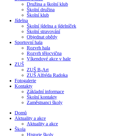
Družina a školní klub
Školní družina
Školní klub
Jídelna
Školní jídelna a jídelníček
Školní stravování
Objednat obědy
Sportovní hala
Rozvrh hala
Rozvrh tělocvična
Víkendové akce v hale
ZUŠ
ZUŠ B-Art
ZUŠ Alfréda Radoka
Fotogalerie
Kontakty
Základní informace
Školní kontakty
Zaměstnanci školy
Domů
Aktuality a akce
Aktuality a akce
Škola
Historie školy