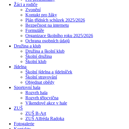
Žáci a rodiče
Zvonění
Kontakt pro žáky
Plán třídních schůzek 2025/2026
Bezpečnost na internetu
Formuláře
Organizace školního roku 2025/2026
Ochrana osobních údajů
Družina a klub
Družina a školní klub
Školní družina
Školní klub
Jídelna
Školní jídelna a jídelníček
Školní stravování
Objednat obědy
Sportovní hala
Rozvrh hala
Rozvrh tělocvična
Víkendové akce v hale
ZUŠ
ZUŠ B-Art
ZUŠ Alfréda Radoka
Fotogalerie
Kontakty