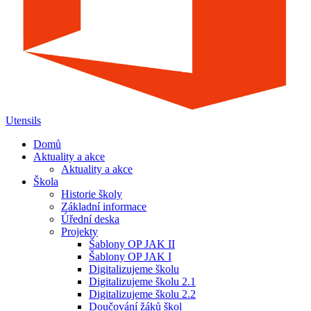
Utensils
Domů
Aktuality a akce
Aktuality a akce
Škola
Historie školy
Základní informace
Úřední deska
Projekty
Šablony OP JAK II
Šablony OP JAK I
Digitalizujeme školu
Digitalizujeme školu 2.1
Digitalizujeme školu 2.2
Doučování žáků škol