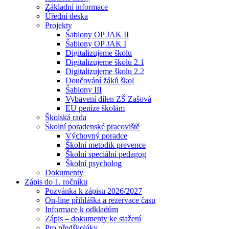
Základní informace
Úřední deska
Projekty
Šablony OP JAK II
Šablony OP JAK I
Digitalizujeme školu
Digitalizujeme školu 2.1
Digitalizujeme školu 2.2
Doučování žáků škol
Šablony III
Vybavení dílen ZŠ Zašová
EU peníze školám
Školská rada
Školní poradenské pracoviště
Výchovný poradce
Školní metodik prevence
Školní speciální pedagog
Školní psycholog
Dokumenty
Zápis do 1. ročníku
Pozvánka k zápisu 2026/2027
On-line přihláška a rezervace času
Informace k odkladům
Zápis – dokumenty ke stažení
Pro předškoláky