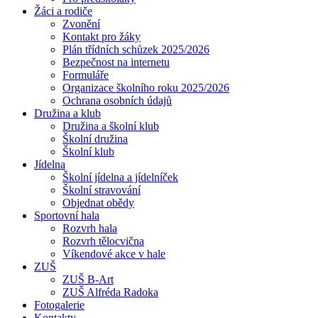
Žáci a rodiče
Zvonění
Kontakt pro žáky
Plán třídních schůzek 2025/2026
Bezpečnost na internetu
Formuláře
Organizace školního roku 2025/2026
Ochrana osobních údajů
Družina a klub
Družina a školní klub
Školní družina
Školní klub
Jídelna
Školní jídelna a jídelníček
Školní stravování
Objednat obědy
Sportovní hala
Rozvrh hala
Rozvrh tělocvična
Víkendové akce v hale
ZUŠ
ZUŠ B-Art
ZUŠ Alfréda Radoka
Fotogalerie
Kontakty