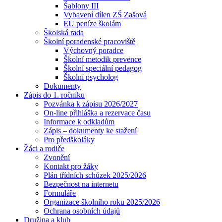
Šablony III
Vybavení dílen ZŠ Zašová
EU peníze školám
Školská rada
Školní poradenské pracoviště
Výchovný poradce
Školní metodik prevence
Školní speciální pedagog
Školní psycholog
Dokumenty
Zápis do 1. ročníku
Pozvánka k zápisu 2026/2027
On-line přihláška a rezervace času
Informace k odkladům
Zápis – dokumenty ke stažení
Pro předškoláky
Žáci a rodiče
Zvonění
Kontakt pro žáky
Plán třídních schůzek 2025/2026
Bezpečnost na internetu
Formuláře
Organizace školního roku 2025/2026
Ochrana osobních údajů
Družina a klub