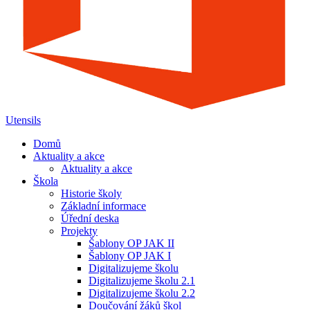
Utensils
Domů
Aktuality a akce
Aktuality a akce
Škola
Historie školy
Základní informace
Úřední deska
Projekty
Šablony OP JAK II
Šablony OP JAK I
Digitalizujeme školu
Digitalizujeme školu 2.1
Digitalizujeme školu 2.2
Doučování žáků škol