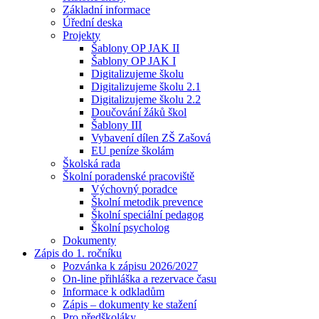
Základní informace
Úřední deska
Projekty
Šablony OP JAK II
Šablony OP JAK I
Digitalizujeme školu
Digitalizujeme školu 2.1
Digitalizujeme školu 2.2
Doučování žáků škol
Šablony III
Vybavení dílen ZŠ Zašová
EU peníze školám
Školská rada
Školní poradenské pracoviště
Výchovný poradce
Školní metodik prevence
Školní speciální pedagog
Školní psycholog
Dokumenty
Zápis do 1. ročníku
Pozvánka k zápisu 2026/2027
On-line přihláška a rezervace času
Informace k odkladům
Zápis – dokumenty ke stažení
Pro předškoláky