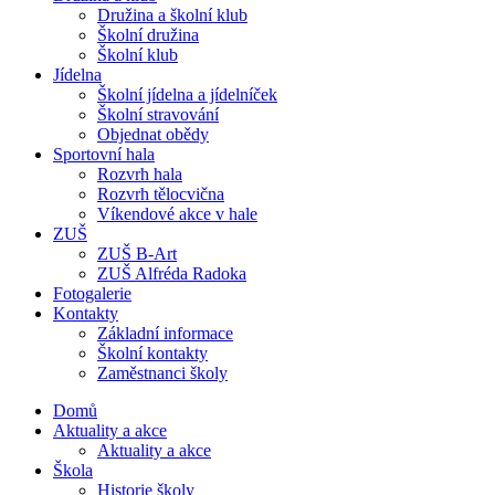
Družina a školní klub
Školní družina
Školní klub
Jídelna
Školní jídelna a jídelníček
Školní stravování
Objednat obědy
Sportovní hala
Rozvrh hala
Rozvrh tělocvična
Víkendové akce v hale
ZUŠ
ZUŠ B-Art
ZUŠ Alfréda Radoka
Fotogalerie
Kontakty
Základní informace
Školní kontakty
Zaměstnanci školy
Domů
Aktuality a akce
Aktuality a akce
Škola
Historie školy