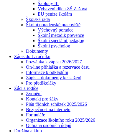
Šablony III
Vybavení dílen ZŠ Zašová
EU peníze školám
Školská rada
Školní poradenské pracoviště
Výchovný poradce
Školní metodik prevence
Školní speciální pedagog
Školní psycholog
Dokumenty
Zápis do 1. ročníku
Pozvánka k zápisu 2026/2027
On-line přihláška a rezervace času
Informace k odkladům
Zápis – dokumenty ke stažení
Pro předškoláky
Žáci a rodiče
Zvonění
Kontakt pro žáky
Plán třídních schůzek 2025/2026
Bezpečnost na internetu
Formuláře
Organizace školního roku 2025/2026
Ochrana osobních údajů
Družina a klub