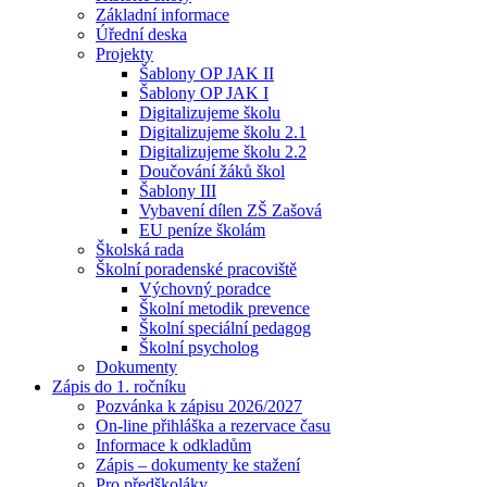
Základní informace
Úřední deska
Projekty
Šablony OP JAK II
Šablony OP JAK I
Digitalizujeme školu
Digitalizujeme školu 2.1
Digitalizujeme školu 2.2
Doučování žáků škol
Šablony III
Vybavení dílen ZŠ Zašová
EU peníze školám
Školská rada
Školní poradenské pracoviště
Výchovný poradce
Školní metodik prevence
Školní speciální pedagog
Školní psycholog
Dokumenty
Zápis do 1. ročníku
Pozvánka k zápisu 2026/2027
On-line přihláška a rezervace času
Informace k odkladům
Zápis – dokumenty ke stažení
Pro předškoláky