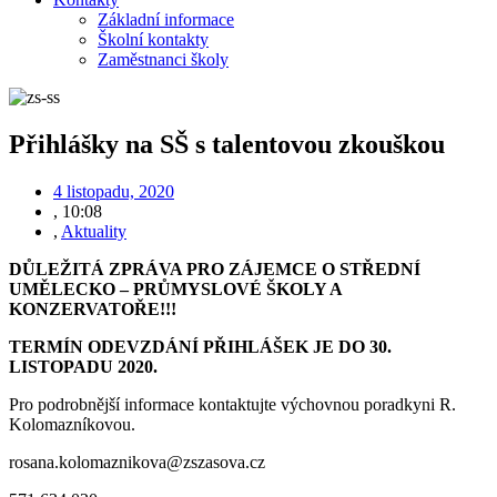
Základní informace
Školní kontakty
Zaměstnanci školy
Přihlášky na SŠ s talentovou zkouškou
4 listopadu, 2020
,
10:08
,
Aktuality
DŮLEŽITÁ ZPRÁVA PRO ZÁJEMCE O STŘEDNÍ
UMĚLECKO – PRŮMYSLOVÉ ŠKOLY A
KONZERVATOŘE!!!
TERMÍN ODEVZDÁNÍ PŘIHLÁŠEK JE DO 30.
LISTOPADU 2020.
Pro podrobnější informace kontaktujte výchovnou poradkyni R.
Kolomazníkovou.
rosana.kolomaznikova@zszasova.cz