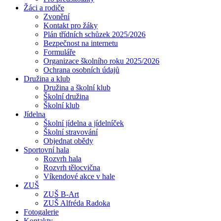
Žáci a rodiče
Zvonění
Kontakt pro žáky
Plán třídních schůzek 2025/2026
Bezpečnost na internetu
Formuláře
Organizace školního roku 2025/2026
Ochrana osobních údajů
Družina a klub
Družina a školní klub
Školní družina
Školní klub
Jídelna
Školní jídelna a jídelníček
Školní stravování
Objednat obědy
Sportovní hala
Rozvrh hala
Rozvrh tělocvična
Víkendové akce v hale
ZUŠ
ZUŠ B-Art
ZUŠ Alfréda Radoka
Fotogalerie
Kontakty