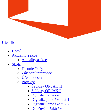
Utensils
Domů
Aktuality a akce
Aktuality a akce
Škola
Historie školy
Základní informace
Úřední deska
Projekty
Šablony OP JAK II
Šablony OP JAK I
Digitalizujeme školu
Digitalizujeme školu 2.1
Digitalizujeme školu 2.2
Doučování žáků škol