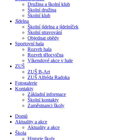
Družina a školní klub
Školní družina
Školní klub
Jídelna
Školní jídelna a jídelníček
Školní stravování
Objednat obědy
Sportovní hala
Rozvrh hala
Rozvrh tělocvična
Víkendové akce v hale
ZUŠ
ZUŠ B-Art
ZUŠ Alfréda Radoka
Fotogalerie
Kontakty
Základní informace
Školní kontakty
Zaměstnanci školy
Domů
Aktuality a akce
Aktuality a akce
Škola
Historie školy