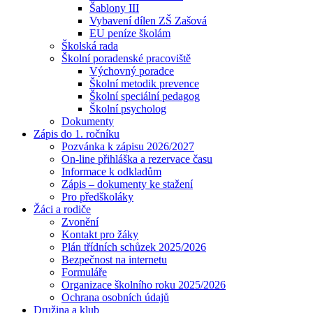
Šablony III
Vybavení dílen ZŠ Zašová
EU peníze školám
Školská rada
Školní poradenské pracoviště
Výchovný poradce
Školní metodik prevence
Školní speciální pedagog
Školní psycholog
Dokumenty
Zápis do 1. ročníku
Pozvánka k zápisu 2026/2027
On-line přihláška a rezervace času
Informace k odkladům
Zápis – dokumenty ke stažení
Pro předškoláky
Žáci a rodiče
Zvonění
Kontakt pro žáky
Plán třídních schůzek 2025/2026
Bezpečnost na internetu
Formuláře
Organizace školního roku 2025/2026
Ochrana osobních údajů
Družina a klub