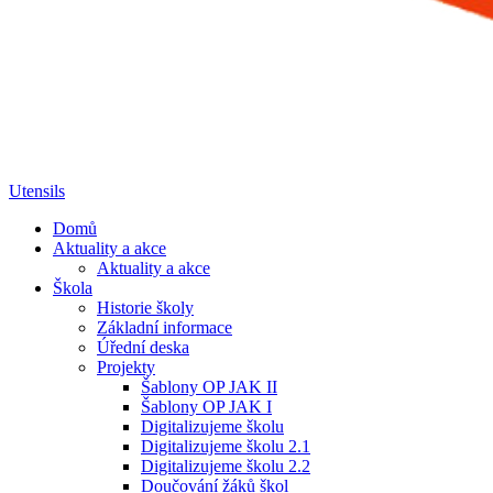
Utensils
Domů
Aktuality a akce
Aktuality a akce
Škola
Historie školy
Základní informace
Úřední deska
Projekty
Šablony OP JAK II
Šablony OP JAK I
Digitalizujeme školu
Digitalizujeme školu 2.1
Digitalizujeme školu 2.2
Doučování žáků škol