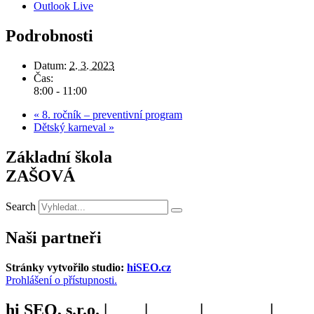
Outlook Live
Podrobnosti
Datum:
2. 3. 2023
Čas:
8:00 - 11:00
«
8. ročník – preventivní program
Dětský karneval
»
Základní škola
ZAŠOVÁ
Search
Naši partneři
Stránky vytvořilo studio:
hiSEO.cz
Prohlášení o přístupnosti.
hi SEO, s.r.o. |
web
|
studio
|
fotograf
|