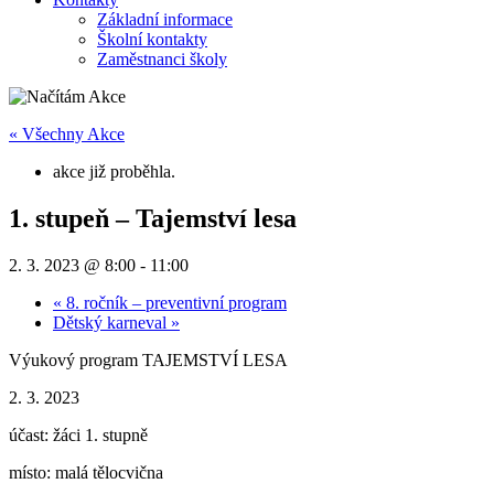
Základní informace
Školní kontakty
Zaměstnanci školy
« Všechny Akce
akce již proběhla.
1. stupeň – Tajemství lesa
2. 3. 2023 @ 8:00
-
11:00
«
8. ročník – preventivní program
Dětský karneval
»
Výukový program TAJEMSTVÍ LESA
2. 3. 2023
účast: žáci 1. stupně
místo: malá tělocvična