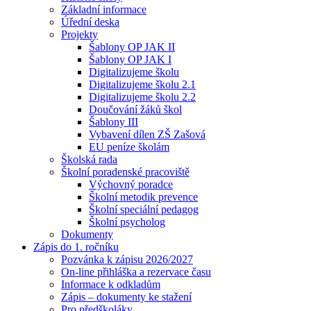
Základní informace
Úřední deska
Projekty
Šablony OP JAK II
Šablony OP JAK I
Digitalizujeme školu
Digitalizujeme školu 2.1
Digitalizujeme školu 2.2
Doučování žáků škol
Šablony III
Vybavení dílen ZŠ Zašová
EU peníze školám
Školská rada
Školní poradenské pracoviště
Výchovný poradce
Školní metodik prevence
Školní speciální pedagog
Školní psycholog
Dokumenty
Zápis do 1. ročníku
Pozvánka k zápisu 2026/2027
On-line přihláška a rezervace času
Informace k odkladům
Zápis – dokumenty ke stažení
Pro předškoláky