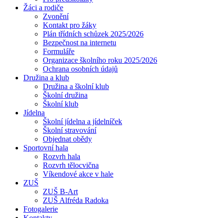
Žáci a rodiče
Zvonění
Kontakt pro žáky
Plán třídních schůzek 2025/2026
Bezpečnost na internetu
Formuláře
Organizace školního roku 2025/2026
Ochrana osobních údajů
Družina a klub
Družina a školní klub
Školní družina
Školní klub
Jídelna
Školní jídelna a jídelníček
Školní stravování
Objednat obědy
Sportovní hala
Rozvrh hala
Rozvrh tělocvična
Víkendové akce v hale
ZUŠ
ZUŠ B-Art
ZUŠ Alfréda Radoka
Fotogalerie
Kontakty