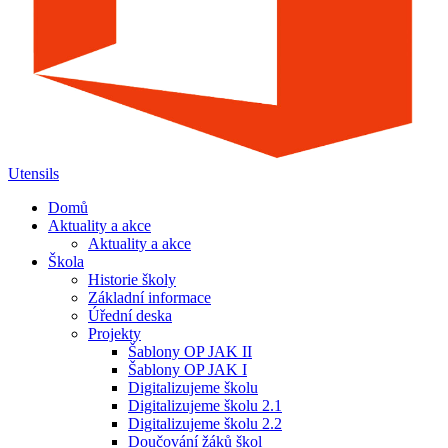
Utensils
Domů
Aktuality a akce
Aktuality a akce
Škola
Historie školy
Základní informace
Úřední deska
Projekty
Šablony OP JAK II
Šablony OP JAK I
Digitalizujeme školu
Digitalizujeme školu 2.1
Digitalizujeme školu 2.2
Doučování žáků škol