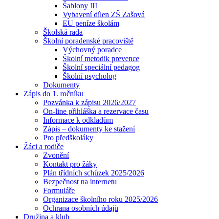
Šablony III
Vybavení dílen ZŠ Zašová
EU peníze školám
Školská rada
Školní poradenské pracoviště
Výchovný poradce
Školní metodik prevence
Školní speciální pedagog
Školní psycholog
Dokumenty
Zápis do 1. ročníku
Pozvánka k zápisu 2026/2027
On-line přihláška a rezervace času
Informace k odkladům
Zápis – dokumenty ke stažení
Pro předškoláky
Žáci a rodiče
Zvonění
Kontakt pro žáky
Plán třídních schůzek 2025/2026
Bezpečnost na internetu
Formuláře
Organizace školního roku 2025/2026
Ochrana osobních údajů
Družina a klub