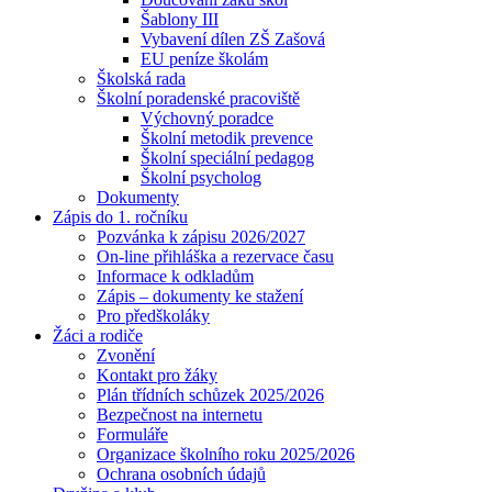
Šablony III
Vybavení dílen ZŠ Zašová
EU peníze školám
Školská rada
Školní poradenské pracoviště
Výchovný poradce
Školní metodik prevence
Školní speciální pedagog
Školní psycholog
Dokumenty
Zápis do 1. ročníku
Pozvánka k zápisu 2026/2027
On-line přihláška a rezervace času
Informace k odkladům
Zápis – dokumenty ke stažení
Pro předškoláky
Žáci a rodiče
Zvonění
Kontakt pro žáky
Plán třídních schůzek 2025/2026
Bezpečnost na internetu
Formuláře
Organizace školního roku 2025/2026
Ochrana osobních údajů