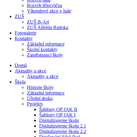
Rozvrh tělocvična
Víkendové akce v hale
ZUŠ
ZUŠ B-Art
ZUŠ Alfréda Radoka
Fotogalerie
Kontakty
Základní informace
Školní kontakty
Zaměstnanci školy
Domů
Aktuality a akce
Aktuality a akce
Škola
Historie školy
Základní informace
Úřední deska
Projekty
Šablony OP JAK II
Šablony OP JAK I
Digitalizujeme školu
Digitalizujeme školu 2.1
Digitalizujeme školu 2.2
Doučování žáků škol