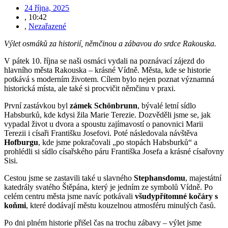
24 října, 2025
,
10:42
,
Nezařazené
Výlet osmáků za historií, němčinou a zábavou do srdce Rakouska.
V pátek 10. října se naši osmáci vydali na poznávací zájezd do
hlavního města Rakouska – krásné Vídně. Města, kde se historie
potkává s moderním životem. Cílem bylo nejen poznat významná
historická místa, ale také si procvičit němčinu v praxi.
První zastávkou byl
zámek Schönbrunn
, bývalé letní sídlo
Habsburků, kde kdysi žila Marie Terezie. Dozvěděli jsme se, jak
vypadal život u dvora a spoustu zajímavostí o panovnici Marii
Terezii i císaři Františku Josefovi. Poté následovala návštěva
Hofburgu
, kde jsme pokračovali „po stopách Habsburků“ a
prohlédli si sídlo císařského páru Františka Josefa a krásné císařovny
Sisi.
Cestou jsme se zastavili také u slavného
Stephansdomu
, majestátní
katedrály svatého Štěpána, který je jedním ze symbolů Vídně. Po
celém centru města jsme navíc potkávali
všudypřítomné kočáry s
koňmi
, které dodávají městu kouzelnou atmosféru minulých časů.
Po dni plném historie přišel čas na trochu zábavy – výlet jsme