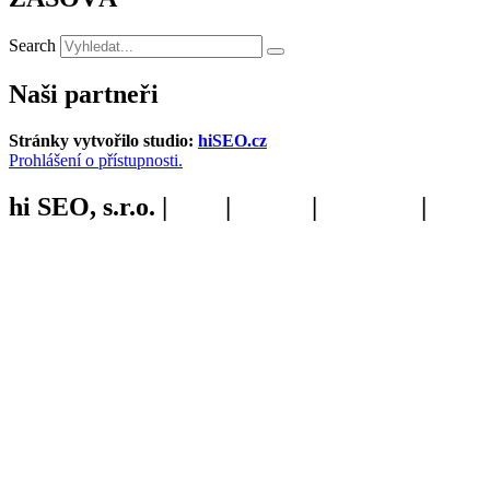
Search
Naši partneři
Stránky vytvořilo studio:
hiSEO.cz
Prohlášení o přístupnosti.
hi SEO, s.r.o. |
web
|
studio
|
fotograf
|