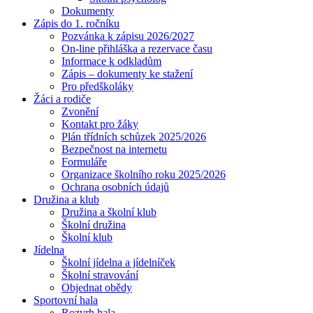
Dokumenty
Zápis do 1. ročníku
Pozvánka k zápisu 2026/2027
On-line přihláška a rezervace času
Informace k odkladům
Zápis – dokumenty ke stažení
Pro předškoláky
Žáci a rodiče
Zvonění
Kontakt pro žáky
Plán třídních schůzek 2025/2026
Bezpečnost na internetu
Formuláře
Organizace školního roku 2025/2026
Ochrana osobních údajů
Družina a klub
Družina a školní klub
Školní družina
Školní klub
Jídelna
Školní jídelna a jídelníček
Školní stravování
Objednat obědy
Sportovní hala
Rozvrh hala