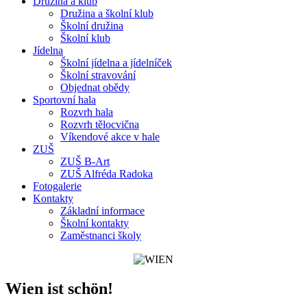
Družina a klub
Družina a školní klub
Školní družina
Školní klub
Jídelna
Školní jídelna a jídelníček
Školní stravování
Objednat obědy
Sportovní hala
Rozvrh hala
Rozvrh tělocvična
Víkendové akce v hale
ZUŠ
ZUŠ B-Art
ZUŠ Alfréda Radoka
Fotogalerie
Kontakty
Základní informace
Školní kontakty
Zaměstnanci školy
Wien ist schön!