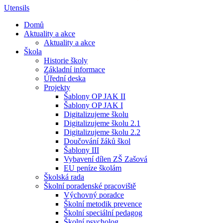
Utensils
Domů
Aktuality a akce
Aktuality a akce
Škola
Historie školy
Základní informace
Úřední deska
Projekty
Šablony OP JAK II
Šablony OP JAK I
Digitalizujeme školu
Digitalizujeme školu 2.1
Digitalizujeme školu 2.2
Doučování žáků škol
Šablony III
Vybavení dílen ZŠ Zašová
EU peníze školám
Školská rada
Školní poradenské pracoviště
Výchovný poradce
Školní metodik prevence
Školní speciální pedagog
Školní psycholog