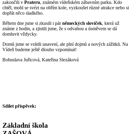
zakončili v
Prateru
, známém vídeňském zábavním parku. Kdo
chtěl, mohl se svézt na obřím kole, vyzkoušet různé atrakce nebo si
dopřát něco sladkého.
Během dne jsme si zkusili i pár
německých slovíček
, která už
známe z hodin, a zjistili jsme, že s odvahou a úsměvem se dá
domluvit vždycky.
Domů jsme se vrátili unavení, ale plní dojmů a nových zážitků. Na
Vídeň budeme ještě dlouho vzpomínat!
Bohuslava Juřicová, Kateřina Slezáková
Sdílet příspěvek:
Základní škola
ZAŠOVÁ