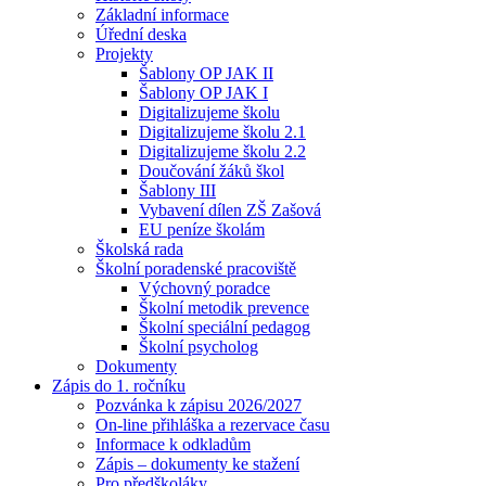
Základní informace
Úřední deska
Projekty
Šablony OP JAK II
Šablony OP JAK I
Digitalizujeme školu
Digitalizujeme školu 2.1
Digitalizujeme školu 2.2
Doučování žáků škol
Šablony III
Vybavení dílen ZŠ Zašová
EU peníze školám
Školská rada
Školní poradenské pracoviště
Výchovný poradce
Školní metodik prevence
Školní speciální pedagog
Školní psycholog
Dokumenty
Zápis do 1. ročníku
Pozvánka k zápisu 2026/2027
On-line přihláška a rezervace času
Informace k odkladům
Zápis – dokumenty ke stažení
Pro předškoláky