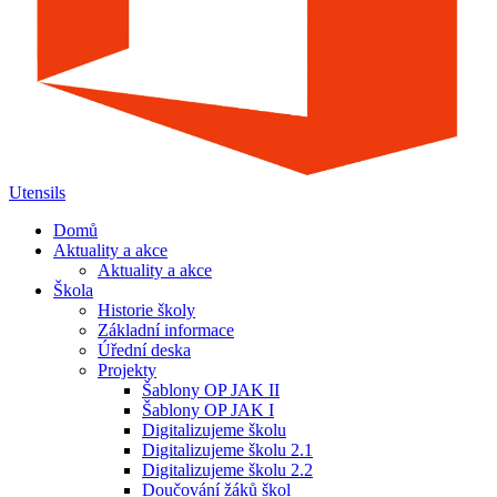
Utensils
Domů
Aktuality a akce
Aktuality a akce
Škola
Historie školy
Základní informace
Úřední deska
Projekty
Šablony OP JAK II
Šablony OP JAK I
Digitalizujeme školu
Digitalizujeme školu 2.1
Digitalizujeme školu 2.2
Doučování žáků škol