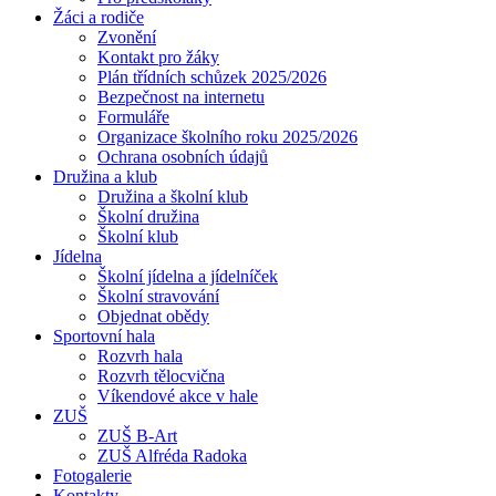
Žáci a rodiče
Zvonění
Kontakt pro žáky
Plán třídních schůzek 2025/2026
Bezpečnost na internetu
Formuláře
Organizace školního roku 2025/2026
Ochrana osobních údajů
Družina a klub
Družina a školní klub
Školní družina
Školní klub
Jídelna
Školní jídelna a jídelníček
Školní stravování
Objednat obědy
Sportovní hala
Rozvrh hala
Rozvrh tělocvična
Víkendové akce v hale
ZUŠ
ZUŠ B-Art
ZUŠ Alfréda Radoka
Fotogalerie
Kontakty