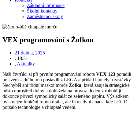
Základní informace
Školní kontakty
Zaměstnanci školy
VEX programování s Žofkou
21 dubna, 2025
,
18:31
,
Aktuality
Naši čtvrťáci si při prvním programování robota
VEX 123
poradili
po svém – dráhu mu postavili z LEGA a přidali i tunely a zastávky.
Nechyběl ani třídní maskot morče
Žofka
, která zaujala strategické
místo uprostřed dráhy a dohlížela na provoz. Jeden z robotů jí
dokonce přivezl symbolický salát ze zeleného papíru. Výsledkem
byla nejen funkční robotí dráha, ale i kreativní chaos, kde LEGO
potkalo technologie a chlupaté vedení.