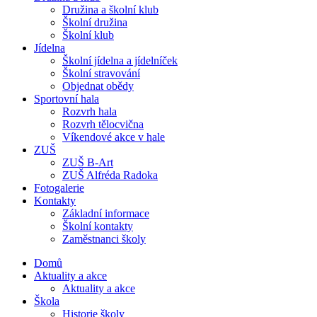
Družina a školní klub
Školní družina
Školní klub
Jídelna
Školní jídelna a jídelníček
Školní stravování
Objednat obědy
Sportovní hala
Rozvrh hala
Rozvrh tělocvična
Víkendové akce v hale
ZUŠ
ZUŠ B-Art
ZUŠ Alfréda Radoka
Fotogalerie
Kontakty
Základní informace
Školní kontakty
Zaměstnanci školy
Domů
Aktuality a akce
Aktuality a akce
Škola
Historie školy