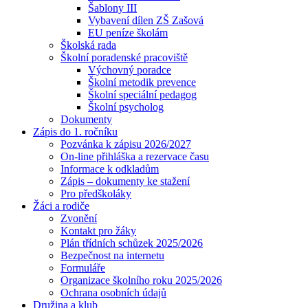
Šablony III
Vybavení dílen ZŠ Zašová
EU peníze školám
Školská rada
Školní poradenské pracoviště
Výchovný poradce
Školní metodik prevence
Školní speciální pedagog
Školní psycholog
Dokumenty
Zápis do 1. ročníku
Pozvánka k zápisu 2026/2027
On-line přihláška a rezervace času
Informace k odkladům
Zápis – dokumenty ke stažení
Pro předškoláky
Žáci a rodiče
Zvonění
Kontakt pro žáky
Plán třídních schůzek 2025/2026
Bezpečnost na internetu
Formuláře
Organizace školního roku 2025/2026
Ochrana osobních údajů
Družina a klub