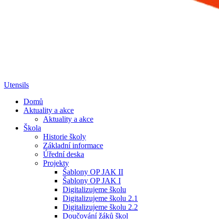
Utensils
Domů
Aktuality a akce
Aktuality a akce
Škola
Historie školy
Základní informace
Úřední deska
Projekty
Šablony OP JAK II
Šablony OP JAK I
Digitalizujeme školu
Digitalizujeme školu 2.1
Digitalizujeme školu 2.2
Doučování žáků škol