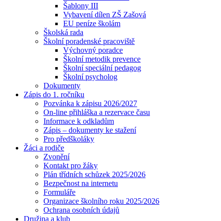
Šablony III
Vybavení dílen ZŠ Zašová
EU peníze školám
Školská rada
Školní poradenské pracoviště
Výchovný poradce
Školní metodik prevence
Školní speciální pedagog
Školní psycholog
Dokumenty
Zápis do 1. ročníku
Pozvánka k zápisu 2026/2027
On-line přihláška a rezervace času
Informace k odkladům
Zápis – dokumenty ke stažení
Pro předškoláky
Žáci a rodiče
Zvonění
Kontakt pro žáky
Plán třídních schůzek 2025/2026
Bezpečnost na internetu
Formuláře
Organizace školního roku 2025/2026
Ochrana osobních údajů
Družina a klub