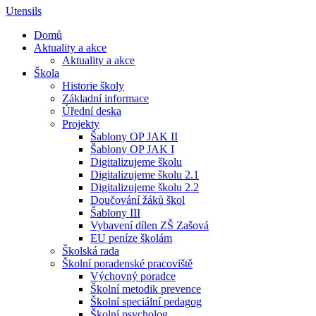
Utensils
Domů
Aktuality a akce
Aktuality a akce
Škola
Historie školy
Základní informace
Úřední deska
Projekty
Šablony OP JAK II
Šablony OP JAK I
Digitalizujeme školu
Digitalizujeme školu 2.1
Digitalizujeme školu 2.2
Doučování žáků škol
Šablony III
Vybavení dílen ZŠ Zašová
EU peníze školám
Školská rada
Školní poradenské pracoviště
Výchovný poradce
Školní metodik prevence
Školní speciální pedagog
Školní psycholog