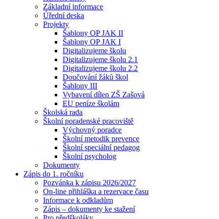
Základní informace
Úřední deska
Projekty
Šablony OP JAK II
Šablony OP JAK I
Digitalizujeme školu
Digitalizujeme školu 2.1
Digitalizujeme školu 2.2
Doučování žáků škol
Šablony III
Vybavení dílen ZŠ Zašová
EU peníze školám
Školská rada
Školní poradenské pracoviště
Výchovný poradce
Školní metodik prevence
Školní speciální pedagog
Školní psycholog
Dokumenty
Zápis do 1. ročníku
Pozvánka k zápisu 2026/2027
On-line přihláška a rezervace času
Informace k odkladům
Zápis – dokumenty ke stažení
Pro předškoláky