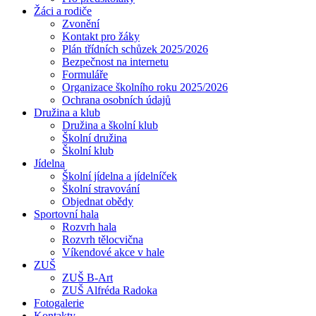
Žáci a rodiče
Zvonění
Kontakt pro žáky
Plán třídních schůzek 2025/2026
Bezpečnost na internetu
Formuláře
Organizace školního roku 2025/2026
Ochrana osobních údajů
Družina a klub
Družina a školní klub
Školní družina
Školní klub
Jídelna
Školní jídelna a jídelníček
Školní stravování
Objednat obědy
Sportovní hala
Rozvrh hala
Rozvrh tělocvična
Víkendové akce v hale
ZUŠ
ZUŠ B-Art
ZUŠ Alfréda Radoka
Fotogalerie
Kontakty