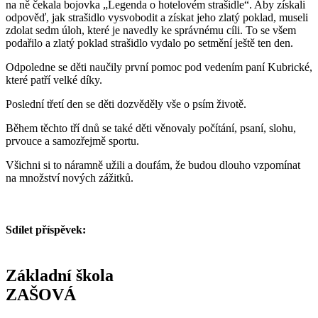
na ně čekala bojovka „Legenda o hotelovém strašidle“. Aby získali
odpověď, jak strašidlo vysvobodit a získat jeho zlatý poklad, museli
zdolat sedm úloh, které je navedly ke správnému cíli. To se všem
podařilo a zlatý poklad strašidlo vydalo po setmění ještě ten den.
Odpoledne se děti naučily první pomoc pod vedením paní Kubrické,
které patří velké díky.
Poslední třetí den se děti dozvěděly vše o psím životě.
Během těchto tří dnů se také děti věnovaly počítání, psaní, slohu,
prvouce a samozřejmě sportu.
Všichni si to náramně užili a doufám, že budou dlouho vzpomínat
na množství nových zážitků.
Sdílet příspěvek:
Základní škola
ZAŠOVÁ