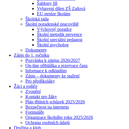
Šablony III
Vybavení dílen ZŠ Zašová
EU peníze školám
Školská rada
Školní poradenské pracoviště
Výchovný poradce
Školní metodik prevence
Školní speciální pedagog
Školní psycholog
Dokumenty
Zápis do 1. ročníku
Pozvánka k zápisu 2026/2027
On-line přihláška a rezervace času
Informace k odkladům
Zápis – dokumenty ke stažení
Pro předškoláky
Žáci a rodiče
Zvonění
Kontakt pro žáky
Plán třídních schůzek 2025/2026
Bezpečnost na internetu
Formuláře
Organizace školního roku 2025/2026
Ochrana osobních údajů
Družina a klub