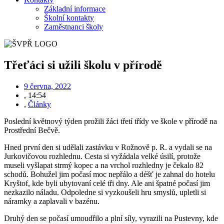
Základní informace
Školní kontakty
Zaměstnanci školy
Třeťáci si užili školu v přírodě
9 června, 2022
,
14:54
,
Články
Poslední květnový týden prožili žáci třetí třídy ve škole v přírodě na
Prostřední Bečvě.
Hned první den si udělali zastávku v Rožnově p. R. a vydali se na
Jurkovičovou rozhlednu. Cesta si vyžádala velké úsilí, protože
museli vyšlapat strmý kopec a na vrchol rozhledny je čekalo 82
schodů. Bohužel jim počasí moc nepřálo a déšť je zahnal do hotelu
Kryštof, kde byli ubytovaní celé tři dny. Ale ani špatné počasí jim
nezkazilo náladu. Odpoledne si vyzkoušeli hru smyslů, upletli si
náramky a zaplavali v bazénu.
Druhý den se počasí umoudřilo a plní síly, vyrazili na Pustevny, kde