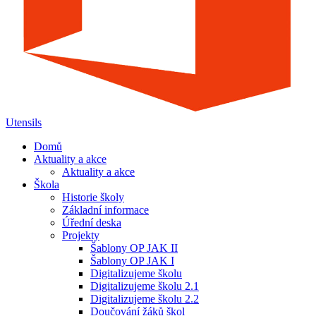
Utensils
Domů
Aktuality a akce
Aktuality a akce
Škola
Historie školy
Základní informace
Úřední deska
Projekty
Šablony OP JAK II
Šablony OP JAK I
Digitalizujeme školu
Digitalizujeme školu 2.1
Digitalizujeme školu 2.2
Doučování žáků škol