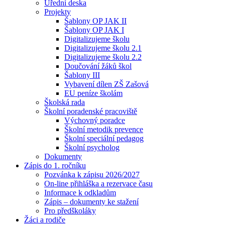
Úřední deska
Projekty
Šablony OP JAK II
Šablony OP JAK I
Digitalizujeme školu
Digitalizujeme školu 2.1
Digitalizujeme školu 2.2
Doučování žáků škol
Šablony III
Vybavení dílen ZŠ Zašová
EU peníze školám
Školská rada
Školní poradenské pracoviště
Výchovný poradce
Školní metodik prevence
Školní speciální pedagog
Školní psycholog
Dokumenty
Zápis do 1. ročníku
Pozvánka k zápisu 2026/2027
On-line přihláška a rezervace času
Informace k odkladům
Zápis – dokumenty ke stažení
Pro předškoláky
Žáci a rodiče