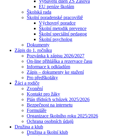
Vybavení dílen ZŠ Zašová
EU peníze školám
Školská rada
Školní poradenské pracoviště
Výchovný poradce
Školní metodik prevence
Školní speciální pedagog
Školní psycholog
Dokumenty
Zápis do 1. ročníku
Pozvánka k zápisu 2026/2027
On-line přihláška a rezervace času
Informace k odkladům
Zápis – dokumenty ke stažení
Pro předškoláky
Žáci a rodiče
Zvonění
Kontakt pro žáky
Plán třídních schůzek 2025/2026
Bezpečnost na internetu
Formuláře
Organizace školního roku 2025/2026
Ochrana osobních údajů
Družina a klub
Družina a školní klub