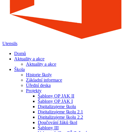
Utensils
Domů
Aktuality a akce
Aktuality a akce
Škola
Historie školy
Základní informace
Úřední deska
Projekty
Šablony OP JAK II
Šablony OP JAK I
Digitalizujeme školu
Digitalizujeme školu 2.1
Digitalizujeme školu 2.2
Doučování žáků škol
Šablony III