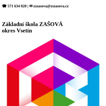
Přejít
☎ 571 634 020 | ✉ zszasova@zszasova.cz
k
obsahu
Základní škola ZAŠOVÁ
okres Vsetín