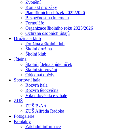
Zvonění
Kontakt pro žáky
Plán třídních schůzek 2025/2026
Bezpečnost na internetu
Formuláře
Organizace školního roku 2025/2026
Ochrana osobních údajů
Družina a klub
Družina a školní klub
Školní družina
Školní klub
Jídelna
Školní jídelna a jídelníček
Školní stravování
Objednat obědy
Sportovní hala
Rozvrh hala
Rozvrh tělocvična
Víkendové akce v hale
ZUŠ
ZUŠ B-Art
ZUŠ Alfréda Radoka
Fotogalerie
Kontakty
Základní informace