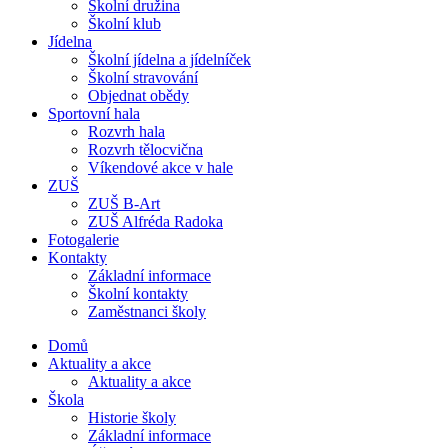
Školní družina
Školní klub
Jídelna
Školní jídelna a jídelníček
Školní stravování
Objednat obědy
Sportovní hala
Rozvrh hala
Rozvrh tělocvična
Víkendové akce v hale
ZUŠ
ZUŠ B-Art
ZUŠ Alfréda Radoka
Fotogalerie
Kontakty
Základní informace
Školní kontakty
Zaměstnanci školy
Domů
Aktuality a akce
Aktuality a akce
Škola
Historie školy
Základní informace