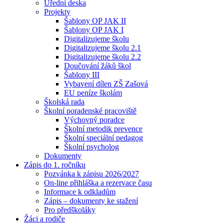
Úřední deska
Projekty
Šablony OP JAK II
Šablony OP JAK I
Digitalizujeme školu
Digitalizujeme školu 2.1
Digitalizujeme školu 2.2
Doučování žáků škol
Šablony III
Vybavení dílen ZŠ Zašová
EU peníze školám
Školská rada
Školní poradenské pracoviště
Výchovný poradce
Školní metodik prevence
Školní speciální pedagog
Školní psycholog
Dokumenty
Zápis do 1. ročníku
Pozvánka k zápisu 2026/2027
On-line přihláška a rezervace času
Informace k odkladům
Zápis – dokumenty ke stažení
Pro předškoláky
Žáci a rodiče