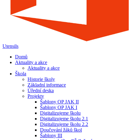
Utensils
Domů
Aktuality a akce
Aktuality a akce
Škola
Historie školy
Základní informace
Úřední deska
Projekty
Šablony OP JAK II
Šablony OP JAK I
Digitalizujeme školu
Digitalizujeme školu 2.1
Digitalizujeme školu 2.2
Doučování žáků škol
Šablony III