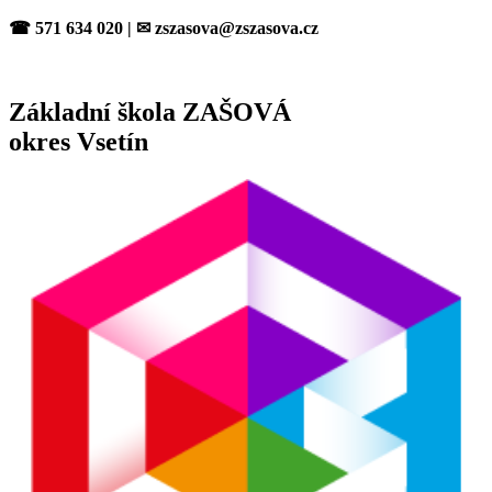
Přejít
☎ 571 634 020 | ✉ zszasova@zszasova.cz
k
obsahu
Základní škola ZAŠOVÁ
okres Vsetín