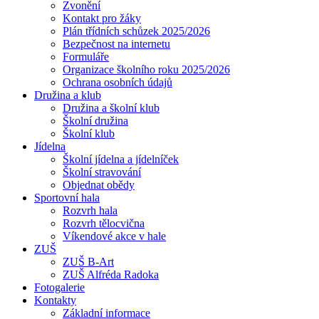
Zvonění
Kontakt pro žáky
Plán třídních schůzek 2025/2026
Bezpečnost na internetu
Formuláře
Organizace školního roku 2025/2026
Ochrana osobních údajů
Družina a klub
Družina a školní klub
Školní družina
Školní klub
Jídelna
Školní jídelna a jídelníček
Školní stravování
Objednat obědy
Sportovní hala
Rozvrh hala
Rozvrh tělocvična
Víkendové akce v hale
ZUŠ
ZUŠ B-Art
ZUŠ Alfréda Radoka
Fotogalerie
Kontakty
Základní informace