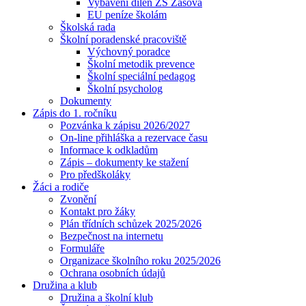
Vybavení dílen ZŠ Zašová
EU peníze školám
Školská rada
Školní poradenské pracoviště
Výchovný poradce
Školní metodik prevence
Školní speciální pedagog
Školní psycholog
Dokumenty
Zápis do 1. ročníku
Pozvánka k zápisu 2026/2027
On-line přihláška a rezervace času
Informace k odkladům
Zápis – dokumenty ke stažení
Pro předškoláky
Žáci a rodiče
Zvonění
Kontakt pro žáky
Plán třídních schůzek 2025/2026
Bezpečnost na internetu
Formuláře
Organizace školního roku 2025/2026
Ochrana osobních údajů
Družina a klub
Družina a školní klub