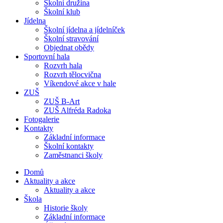
Školní družina
Školní klub
Jídelna
Školní jídelna a jídelníček
Školní stravování
Objednat obědy
Sportovní hala
Rozvrh hala
Rozvrh tělocvična
Víkendové akce v hale
ZUŠ
ZUŠ B-Art
ZUŠ Alfréda Radoka
Fotogalerie
Kontakty
Základní informace
Školní kontakty
Zaměstnanci školy
Domů
Aktuality a akce
Aktuality a akce
Škola
Historie školy
Základní informace