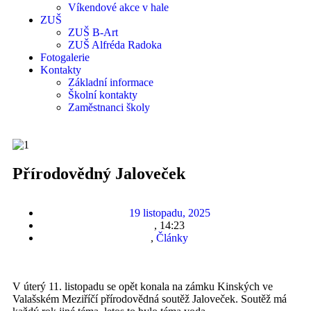
Víkendové akce v hale
ZUŠ
ZUŠ B-Art
ZUŠ Alfréda Radoka
Fotogalerie
Kontakty
Základní informace
Školní kontakty
Zaměstnanci školy
Přírodovědný Jaloveček
19 listopadu, 2025
,
14:23
,
Články
V úterý 11. listopadu se opět konala na zámku Kinských ve
Valašském Meziříčí přírodovědná soutěž Jaloveček. Soutěž má