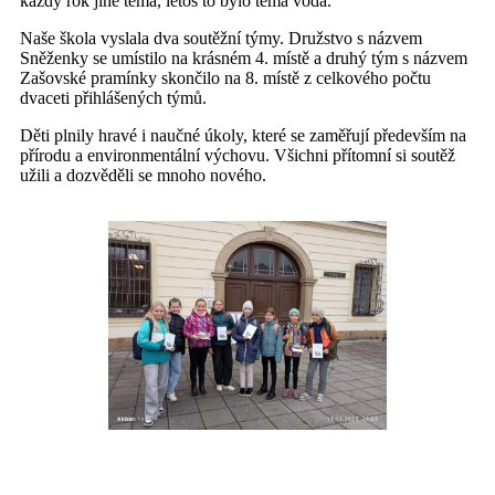
každý rok jiné téma, letos to bylo téma voda.
Naše škola vyslala dva soutěžní týmy. Družstvo s názvem
Sněženky se umístilo na krásném 4. místě a druhý tým s názvem
Zašovské pramínky skončilo na 8. místě z celkového počtu
dvaceti přihlášených týmů.
Děti plnily hravé i naučné úkoly, které se zaměřují především na
přírodu a environmentální výchovu. Všichni přítomní si soutěž
užili a dozvěděli se mnoho nového.