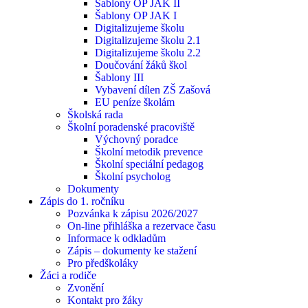
Šablony OP JAK II
Šablony OP JAK I
Digitalizujeme školu
Digitalizujeme školu 2.1
Digitalizujeme školu 2.2
Doučování žáků škol
Šablony III
Vybavení dílen ZŠ Zašová
EU peníze školám
Školská rada
Školní poradenské pracoviště
Výchovný poradce
Školní metodik prevence
Školní speciální pedagog
Školní psycholog
Dokumenty
Zápis do 1. ročníku
Pozvánka k zápisu 2026/2027
On-line přihláška a rezervace času
Informace k odkladům
Zápis – dokumenty ke stažení
Pro předškoláky
Žáci a rodiče
Zvonění
Kontakt pro žáky