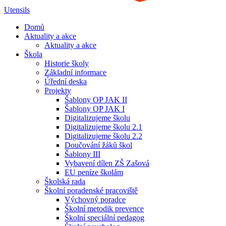
Utensils
Domů
Aktuality a akce
Aktuality a akce
Škola
Historie školy
Základní informace
Úřední deska
Projekty
Šablony OP JAK II
Šablony OP JAK I
Digitalizujeme školu
Digitalizujeme školu 2.1
Digitalizujeme školu 2.2
Doučování žáků škol
Šablony III
Vybavení dílen ZŠ Zašová
EU peníze školám
Školská rada
Školní poradenské pracoviště
Výchovný poradce
Školní metodik prevence
Školní speciální pedagog