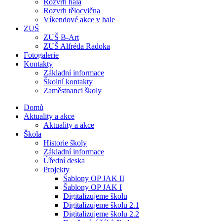
Rozvrh hala
Rozvrh tělocvična
Víkendové akce v hale
ZUŠ
ZUŠ B-Art
ZUŠ Alfréda Radoka
Fotogalerie
Kontakty
Základní informace
Školní kontakty
Zaměstnanci školy
Domů
Aktuality a akce
Aktuality a akce
Škola
Historie školy
Základní informace
Úřední deska
Projekty
Šablony OP JAK II
Šablony OP JAK I
Digitalizujeme školu
Digitalizujeme školu 2.1
Digitalizujeme školu 2.2