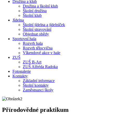
Družina a klub
Družina a školní klub
Školní družina
Školní klub
Jídelna
Školní jídelna a jídelníček
Školní stravování
Objednat obědy
Sportovní hala
Rozvrh hala
Rozvrh tělocvična
Víkendové akce v hale
ZUŠ
ZUŠ B-Art
ZUŠ Alfréda Radoka
Fotogalerie
Kontakty
Základní informace
Školní kontakty
Zaměstnanci školy
Přírodovědné praktikum