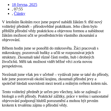
18 června, 2025
,
07:55
,
Články
V letošním školním roce jsme poprvé nabídli žákům 9. tříd nový
volitelný předmět – přírodovědné praktikum. Jeho cílem bylo
přiblížit přírodní vědy praktickou a objevnou formou a nabídnout
žákům možnost učit se prostřednictvím vlastního zkoumání a
objevování.
Během hodin jsme se ponořili do mikrosvěta. Žáci pracovali s
mikroskopy, pozorovali buňky a učili se rozpoznávat jejich
struktury. Zkoumali také různé části rostlin, hub i drobných
živočichů. Měli tak možnost vidět běžné věci zcela novou
perspektivou.
Nezůstali jsme však jen v učebně – vydávali jsme se také do přírody,
kde jsme pozorovali okolní krajinu, zkoumali přírodní jevy a
společně hledali souvislosti mezi teorií a reálným světem kolem nás.
Tento volitelný předmět je určen pro všechny, kdo se zajímají o
biologii a svět přírody. Praktické zážitky, práce v terénu i samostatné
objevování podporují hlubší porozumění a mohou být prvním
krokem k trvalému zájmu o přírodní vědy.