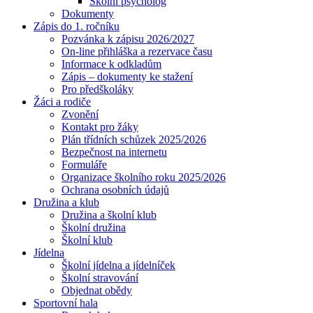
Školní psycholog
Dokumenty
Zápis do 1. ročníku
Pozvánka k zápisu 2026/2027
On-line přihláška a rezervace času
Informace k odkladům
Zápis – dokumenty ke stažení
Pro předškoláky
Žáci a rodiče
Zvonění
Kontakt pro žáky
Plán třídních schůzek 2025/2026
Bezpečnost na internetu
Formuláře
Organizace školního roku 2025/2026
Ochrana osobních údajů
Družina a klub
Družina a školní klub
Školní družina
Školní klub
Jídelna
Školní jídelna a jídelníček
Školní stravování
Objednat obědy
Sportovní hala