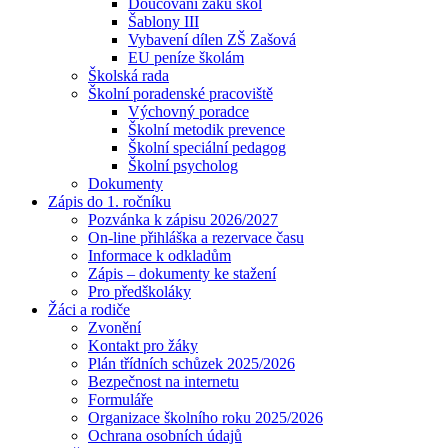
Doučování žáků škol
Šablony III
Vybavení dílen ZŠ Zašová
EU peníze školám
Školská rada
Školní poradenské pracoviště
Výchovný poradce
Školní metodik prevence
Školní speciální pedagog
Školní psycholog
Dokumenty
Zápis do 1. ročníku
Pozvánka k zápisu 2026/2027
On-line přihláška a rezervace času
Informace k odkladům
Zápis – dokumenty ke stažení
Pro předškoláky
Žáci a rodiče
Zvonění
Kontakt pro žáky
Plán třídních schůzek 2025/2026
Bezpečnost na internetu
Formuláře
Organizace školního roku 2025/2026
Ochrana osobních údajů