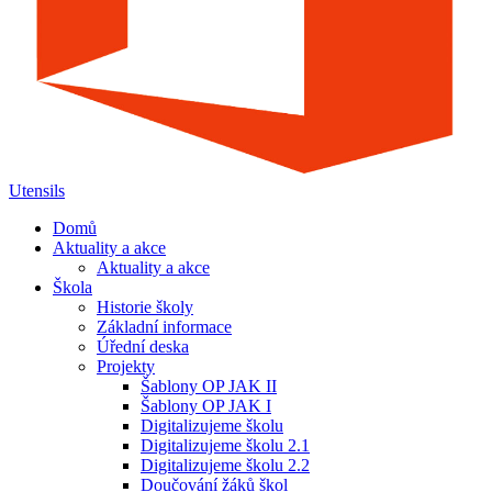
Utensils
Domů
Aktuality a akce
Aktuality a akce
Škola
Historie školy
Základní informace
Úřední deska
Projekty
Šablony OP JAK II
Šablony OP JAK I
Digitalizujeme školu
Digitalizujeme školu 2.1
Digitalizujeme školu 2.2
Doučování žáků škol