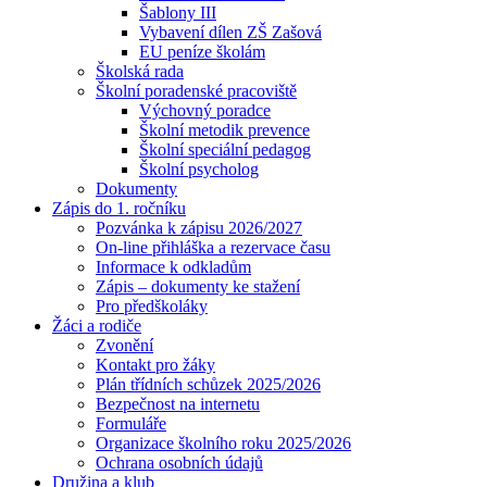
Šablony III
Vybavení dílen ZŠ Zašová
EU peníze školám
Školská rada
Školní poradenské pracoviště
Výchovný poradce
Školní metodik prevence
Školní speciální pedagog
Školní psycholog
Dokumenty
Zápis do 1. ročníku
Pozvánka k zápisu 2026/2027
On-line přihláška a rezervace času
Informace k odkladům
Zápis – dokumenty ke stažení
Pro předškoláky
Žáci a rodiče
Zvonění
Kontakt pro žáky
Plán třídních schůzek 2025/2026
Bezpečnost na internetu
Formuláře
Organizace školního roku 2025/2026
Ochrana osobních údajů
Družina a klub