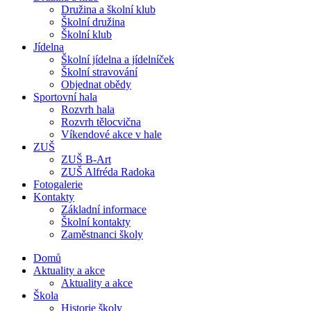
Družina a školní klub
Školní družina
Školní klub
Jídelna
Školní jídelna a jídelníček
Školní stravování
Objednat obědy
Sportovní hala
Rozvrh hala
Rozvrh tělocvična
Víkendové akce v hale
ZUŠ
ZUŠ B-Art
ZUŠ Alfréda Radoka
Fotogalerie
Kontakty
Základní informace
Školní kontakty
Zaměstnanci školy
Domů
Aktuality a akce
Aktuality a akce
Škola
Historie školy