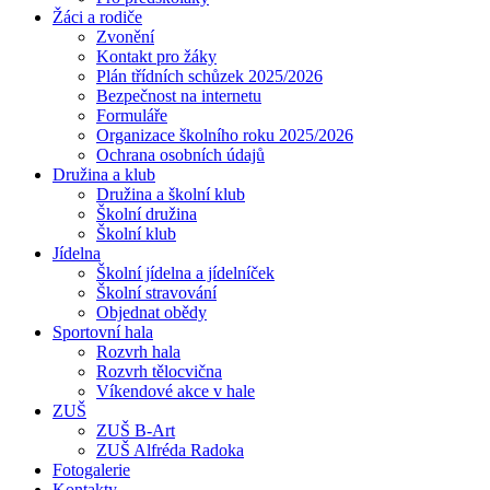
Žáci a rodiče
Zvonění
Kontakt pro žáky
Plán třídních schůzek 2025/2026
Bezpečnost na internetu
Formuláře
Organizace školního roku 2025/2026
Ochrana osobních údajů
Družina a klub
Družina a školní klub
Školní družina
Školní klub
Jídelna
Školní jídelna a jídelníček
Školní stravování
Objednat obědy
Sportovní hala
Rozvrh hala
Rozvrh tělocvična
Víkendové akce v hale
ZUŠ
ZUŠ B-Art
ZUŠ Alfréda Radoka
Fotogalerie
Kontakty