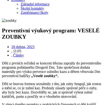
Základní informace
Školní kontakty
Zaměstnanci školy
Preventivní výukový program: VESELÉ
ZOUBKY
18 dubna, 2023
,
11:05
,
Články
Děti z prvních ročníků se koncem března zapojily do preventivního
programu pořádaného Drogerií Dm. Tato společnost dodala
materiály pro výuku prevence zubního kazu a dětem věnovala Dm
preventivní balíčky
„Veselé zoubky“.
Děti se hravou formou seznámily s tím, jak zuby fungují, jak rostou
a mění se, co je zubní kaz. Probraly zásady správné péče o zuby,
aby byly bez kazu. Dozvěděly se, jak si správně vybrat zubní
kartáček, pastu a poučily se o vhodném stravování.
V rámci daného projektu v praktických činnostech si děti koláží