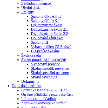
Základní informace
Úřední deska
Projekty
Šablony OP JAK II
Šablony OP JAK I
Digitalizujeme školu
Digitalizujeme školu 2.1
Digitalizujeme školu 2.2
Doučování žáků škol
Šablony III
Vybavení dílen ZŠ Zašová
EU peníze školám
Školská rada
Školní poradenské pracoviště
Výchovný poradce
Školní metodik prevence
Školní speciální pedagog
Školní psycholog
Dokumenty
Zápis do 1. ročníku
Pozvánka k zápisu 2026/2027
On-line přihláška a rezervace času
Informace k odkladům
Zápis – dokumenty ke stažení
Pro předškoláky