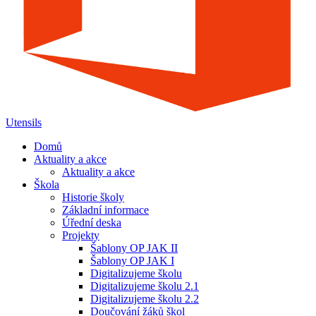
Utensils
Domů
Aktuality a akce
Aktuality a akce
Škola
Historie školy
Základní informace
Úřední deska
Projekty
Šablony OP JAK II
Šablony OP JAK I
Digitalizujeme školu
Digitalizujeme školu 2.1
Digitalizujeme školu 2.2
Doučování žáků škol