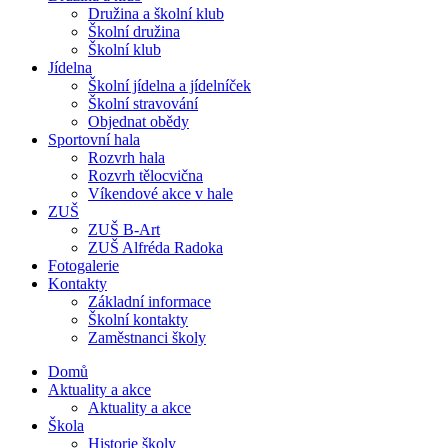
Družina a školní klub
Školní družina
Školní klub
Jídelna
Školní jídelna a jídelníček
Školní stravování
Objednat obědy
Sportovní hala
Rozvrh hala
Rozvrh tělocvična
Víkendové akce v hale
ZUŠ
ZUŠ B-Art
ZUŠ Alfréda Radoka
Fotogalerie
Kontakty
Základní informace
Školní kontakty
Zaměstnanci školy
Domů
Aktuality a akce
Aktuality a akce
Škola
Historie školy