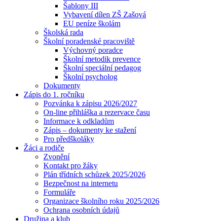
Šablony III
Vybavení dílen ZŠ Zašová
EU peníze školám
Školská rada
Školní poradenské pracoviště
Výchovný poradce
Školní metodik prevence
Školní speciální pedagog
Školní psycholog
Dokumenty
Zápis do 1. ročníku
Pozvánka k zápisu 2026/2027
On-line přihláška a rezervace času
Informace k odkladům
Zápis – dokumenty ke stažení
Pro předškoláky
Žáci a rodiče
Zvonění
Kontakt pro žáky
Plán třídních schůzek 2025/2026
Bezpečnost na internetu
Formuláře
Organizace školního roku 2025/2026
Ochrana osobních údajů
Družina a klub