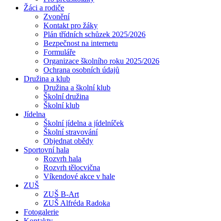
Žáci a rodiče
Zvonění
Kontakt pro žáky
Plán třídních schůzek 2025/2026
Bezpečnost na internetu
Formuláře
Organizace školního roku 2025/2026
Ochrana osobních údajů
Družina a klub
Družina a školní klub
Školní družina
Školní klub
Jídelna
Školní jídelna a jídelníček
Školní stravování
Objednat obědy
Sportovní hala
Rozvrh hala
Rozvrh tělocvična
Víkendové akce v hale
ZUŠ
ZUŠ B-Art
ZUŠ Alfréda Radoka
Fotogalerie
Kontakty