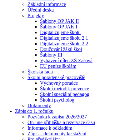
Základní informace
Úřední deska
Projekty
Šablony OP JAK II
Šablony OP JAK I
Digitalizujeme školu
Digitalizujeme školu 2.1
Digitalizujeme školu 2.2
Doučování žáků škol
Šablony III
Vybavení dílen ZŠ Zašová
EU peníze školám
Školská rada
Školní poradenské pracoviště
Výchovný poradce
Školní metodik prevence
Školní speciální pedagog
Školní psycholog
Dokumenty
Zápis do 1. ročníku
Pozvánka k zápisu 2026/2027
On-line přihláška a rezervace času
Informace k odkladům
Zápis – dokumenty ke stažení
Pro předškoláky