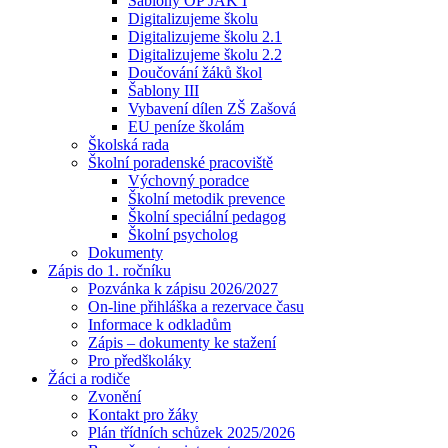
Šablony OP JAK I
Digitalizujeme školu
Digitalizujeme školu 2.1
Digitalizujeme školu 2.2
Doučování žáků škol
Šablony III
Vybavení dílen ZŠ Zašová
EU peníze školám
Školská rada
Školní poradenské pracoviště
Výchovný poradce
Školní metodik prevence
Školní speciální pedagog
Školní psycholog
Dokumenty
Zápis do 1. ročníku
Pozvánka k zápisu 2026/2027
On-line přihláška a rezervace času
Informace k odkladům
Zápis – dokumenty ke stažení
Pro předškoláky
Žáci a rodiče
Zvonění
Kontakt pro žáky
Plán třídních schůzek 2025/2026