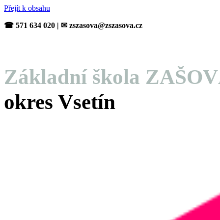
Přejít k obsahu
☎ 571 634 020 | ✉ zszasova@zszasova.cz
Základní škola ZAŠO
okres Vsetín