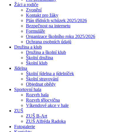
Žáci a rodiče
Zvonění
Kontakt pro žáky
Plán třídních schůzek 2025/2026
Bezpečnost na internetu
Formuláře
Organizace školního roku 2025/2026
Ochrana osobních údajů
Družina a klub
Družina a školní klub
Školní družina
Školní klub
Jídelna
Školní jídelna a jídelníček
Školní stravování
Objednat obědy
Sportovní hala
Rozvrh hala
Rozvrh tělocvična
Víkendové akce v hale
ZUŠ
ZUŠ B-Art
ZUŠ Alfréda Radoka
Fotogalerie
Kontakty