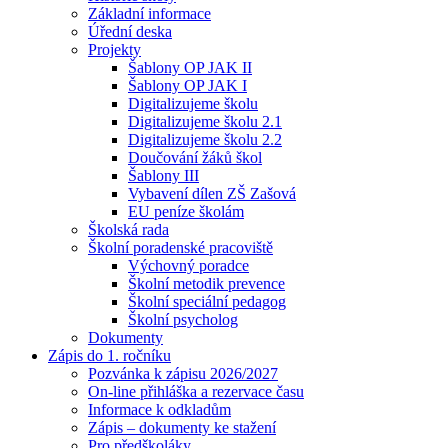
Základní informace
Úřední deska
Projekty
Šablony OP JAK II
Šablony OP JAK I
Digitalizujeme školu
Digitalizujeme školu 2.1
Digitalizujeme školu 2.2
Doučování žáků škol
Šablony III
Vybavení dílen ZŠ Zašová
EU peníze školám
Školská rada
Školní poradenské pracoviště
Výchovný poradce
Školní metodik prevence
Školní speciální pedagog
Školní psycholog
Dokumenty
Zápis do 1. ročníku
Pozvánka k zápisu 2026/2027
On-line přihláška a rezervace času
Informace k odkladům
Zápis – dokumenty ke stažení
Pro předškoláky