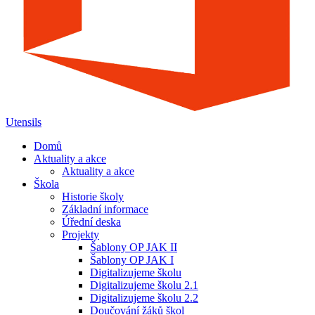
Utensils
Domů
Aktuality a akce
Aktuality a akce
Škola
Historie školy
Základní informace
Úřední deska
Projekty
Šablony OP JAK II
Šablony OP JAK I
Digitalizujeme školu
Digitalizujeme školu 2.1
Digitalizujeme školu 2.2
Doučování žáků škol