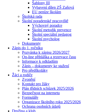
Šablony III
Vybavení dílen ZŠ Zašová
EU peníze školám
Školská rada
Školní poradenské pracoviště
Výchovný poradce
Školní metodik prevence
Školní speciální pedagog
Školní psycholog
Dokumenty
Zápis do 1. ročníku
Pozvánka k zápisu 2026/2027
On-line přihláška a rezervace času
Informace k odkladům
Zápis – dokumenty ke stažení
Pro předškoláky
Žáci a rodiče
Zvonění
Kontakt pro žáky
Plán třídních schůzek 2025/2026
Bezpečnost na internetu
Formuláře
Organizace školního roku 2025/2026
Ochrana osobních údajů
Družina a klub