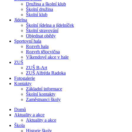
Družina a školní klub
Školní družina
Školní klub
Jídelna
Školní jídelna a jídelníček
Školní stravování
Objednat obědy
Sportovní hala
Rozvrh hala
Rozvrh tělocvična
Víkendové akce v hale
ZUŠ
ZUŠ B-Art
ZUŠ Alfréda Radoka
Fotogalerie
Kontakty
Základní informace
Školní kontakty
Zaměstnanci školy
Domů
Aktuality a akce
Aktuality a akce
Škola
Historie školy