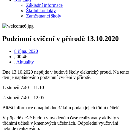
Základní informace
Školní kontakty
Zaměstnanci školy
Podzimní cvičení v přírodě 13.10.2020
8 října, 2020
,
00:46
,
Aktuality
Dne 13.10.2020 nepůjde v budově školy elektrický proud. Na tento
den je naplánováno podzimní cvičení v přírodě.
1. stupeň 7:40 – 11:10
2. stupeň 7:40 – 12:05
Bližší informace o náplni dne žákům podají jejich třídní učitelé.
V případě deště budou v uvedeném čase realizovány aktivity s
třídními učiteli v kmenových učebnách. Odpolední vyučování
nebude realizováno.