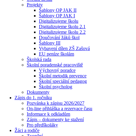
Projekty
Šablony OP JAK II
Šablony OP JAK I
Digitalizujeme školu
Digitalizujeme školu 2.1
Digitalizujeme školu 2.2
Doučování žáků škol
Šablony III
Vybavení dílen ZŠ Zašová
EU peníze školám
Školská rada
Školní poradenské pracoviště
Výchovný poradce
Školní metodik prevence
Školní speciální pedagog
Školní psycholog
Dokumenty
Zápis do 1. ročníku
Pozvánka k zápisu 2026/2027
On-line přihláška a rezervace času
Informace k odkladům
Zápis – dokumenty ke stažení
Pro předškoláky
Žáci a rodiče
Zvonění