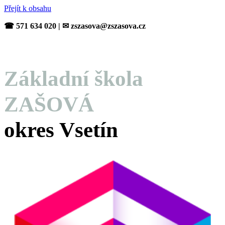
Přejít k obsahu
☎ 571 634 020 | ✉ zszasova@zszasova.cz
Základní škola
ZAŠOVÁ
okres Vsetín