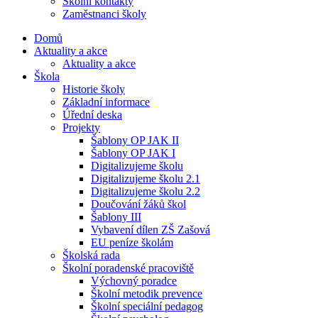
Školní kontakty
Zaměstnanci školy
Domů
Aktuality a akce
Aktuality a akce
Škola
Historie školy
Základní informace
Úřední deska
Projekty
Šablony OP JAK II
Šablony OP JAK I
Digitalizujeme školu
Digitalizujeme školu 2.1
Digitalizujeme školu 2.2
Doučování žáků škol
Šablony III
Vybavení dílen ZŠ Zašová
EU peníze školám
Školská rada
Školní poradenské pracoviště
Výchovný poradce
Školní metodik prevence
Školní speciální pedagog