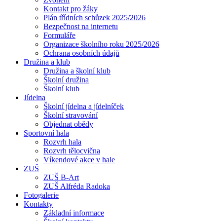
Kontakt pro žáky
Plán třídních schůzek 2025/2026
Bezpečnost na internetu
Formuláře
Organizace školního roku 2025/2026
Ochrana osobních údajů
Družina a klub
Družina a školní klub
Školní družina
Školní klub
Jídelna
Školní jídelna a jídelníček
Školní stravování
Objednat obědy
Sportovní hala
Rozvrh hala
Rozvrh tělocvična
Víkendové akce v hale
ZUŠ
ZUŠ B-Art
ZUŠ Alfréda Radoka
Fotogalerie
Kontakty
Základní informace