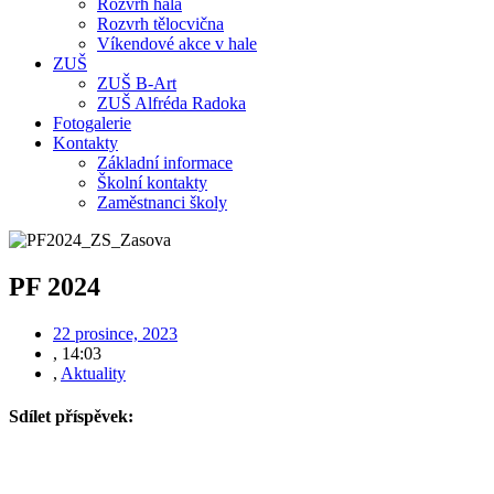
Rozvrh hala
Rozvrh tělocvična
Víkendové akce v hale
ZUŠ
ZUŠ B-Art
ZUŠ Alfréda Radoka
Fotogalerie
Kontakty
Základní informace
Školní kontakty
Zaměstnanci školy
PF 2024
22 prosince, 2023
,
14:03
,
Aktuality
Sdílet příspěvek: