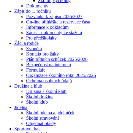
Školní psycholog
Dokumenty
Zápis do 1. ročníku
Pozvánka k zápisu 2026/2027
On-line přihláška a rezervace času
Informace k odkladům
Zápis – dokumenty ke stažení
Pro předškoláky
Žáci a rodiče
Zvonění
Kontakt pro žáky
Plán třídních schůzek 2025/2026
Bezpečnost na internetu
Formuláře
Organizace školního roku 2025/2026
Ochrana osobních údajů
Družina a klub
Družina a školní klub
Školní družina
Školní klub
Jídelna
Školní jídelna a jídelníček
Školní stravování
Objednat obědy
Sportovní hala