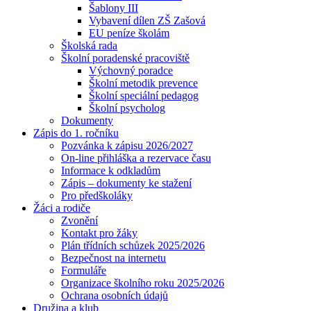
Šablony III
Vybavení dílen ZŠ Zašová
EU peníze školám
Školská rada
Školní poradenské pracoviště
Výchovný poradce
Školní metodik prevence
Školní speciální pedagog
Školní psycholog
Dokumenty
Zápis do 1. ročníku
Pozvánka k zápisu 2026/2027
On-line přihláška a rezervace času
Informace k odkladům
Zápis – dokumenty ke stažení
Pro předškoláky
Žáci a rodiče
Zvonění
Kontakt pro žáky
Plán třídních schůzek 2025/2026
Bezpečnost na internetu
Formuláře
Organizace školního roku 2025/2026
Ochrana osobních údajů
Družina a klub