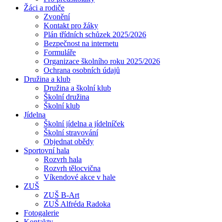
Žáci a rodiče
Zvonění
Kontakt pro žáky
Plán třídních schůzek 2025/2026
Bezpečnost na internetu
Formuláře
Organizace školního roku 2025/2026
Ochrana osobních údajů
Družina a klub
Družina a školní klub
Školní družina
Školní klub
Jídelna
Školní jídelna a jídelníček
Školní stravování
Objednat obědy
Sportovní hala
Rozvrh hala
Rozvrh tělocvična
Víkendové akce v hale
ZUŠ
ZUŠ B-Art
ZUŠ Alfréda Radoka
Fotogalerie
Kontakty