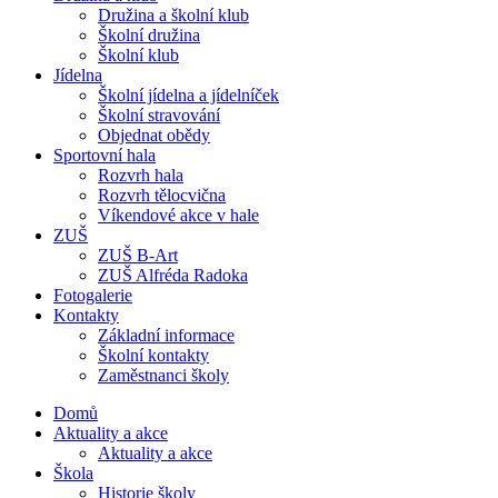
Družina a školní klub
Školní družina
Školní klub
Jídelna
Školní jídelna a jídelníček
Školní stravování
Objednat obědy
Sportovní hala
Rozvrh hala
Rozvrh tělocvična
Víkendové akce v hale
ZUŠ
ZUŠ B-Art
ZUŠ Alfréda Radoka
Fotogalerie
Kontakty
Základní informace
Školní kontakty
Zaměstnanci školy
Domů
Aktuality a akce
Aktuality a akce
Škola
Historie školy