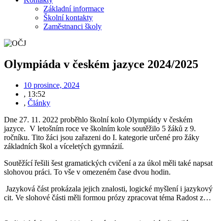
Základní informace
Školní kontakty
Zaměstnanci školy
Olympiáda v českém jazyce 2024/2025
10 prosince, 2024
,
13:52
,
Články
Dne 27. 11. 2022 proběhlo školní kolo Olympiády v českém
jazyce. V letošním roce ve školním kole soutěžilo 5 žáků z 9.
ročníku. Tito žáci jsou zařazeni do I. kategorie určené pro žáky
základních škol a víceletých gymnázií.
Soutěžící řešili šest gramatických cvičení a za úkol měli také napsat
slohovou práci. To vše v omezeném čase dvou hodin.
Jazyková část prokázala jejich znalosti, logické myšlení i jazykový
cit. Ve slohové části měli formou prózy zpracovat téma Radost z…