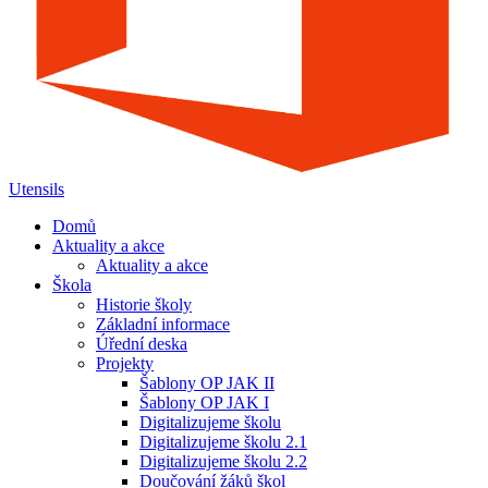
Utensils
Domů
Aktuality a akce
Aktuality a akce
Škola
Historie školy
Základní informace
Úřední deska
Projekty
Šablony OP JAK II
Šablony OP JAK I
Digitalizujeme školu
Digitalizujeme školu 2.1
Digitalizujeme školu 2.2
Doučování žáků škol