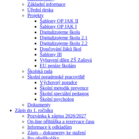
Základní informace
Úřední deska
Projekty
Šablony OP JAK II
Šablony OP JAK I
Digitalizujeme školu
Digitalizujeme školu 2.1
Digitalizujeme školu 2.2
Doučování žáků škol
Šablony III
Vybavení dílen ZŠ Zašová
EU peníze školám
Školská rada
Školní poradenské pracoviště
Výchovný poradce
Školní metodik prevence
Školní speciální pedagog
Školní psycholog
Dokumenty
Zápis do 1. ročníku
Pozvánka k zápisu 2026/2027
On-line přihláška a rezervace času
Informace k odkladům
Zápis – dokumenty ke stažení
Pro předškoláky