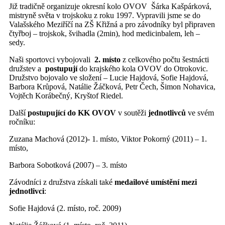
Již tradičně organizuje okresní kolo OVOV Šárka Kašpárková,
mistryně světa v trojskoku z roku 1997. Vypravili jsme se do
Valašského Meziříčí na ZŠ Křižná a pro závodníky byl připraven
čtyřboj – trojskok, švihadla (2min), hod medicinbalem, leh –
sedy.
Naši sportovci vybojovali
2. místo
z celkového počtu šestnácti
družstev a
postupují
do krajského kola OVOV do Otrokovic.
Družstvo bojovalo ve složení – Lucie Hajdová, Sofie Hajdová,
Barbora Krůpová, Natálie Žáčková, Petr Čech, Šimon Nohavica,
Vojtěch Korábečný, Kryštof Riedel.
Další
postupující do KK OVOV
v soutěži
jednotlivců
ve svém
ročníku:
Zuzana Machová (2012)- 1. místo, Viktor Pokorný (2011) – 1.
místo,
Barbora Sobotková (2007) – 3. místo
Závodníci z družstva získali také
medailové umístění mezi
jednotlivci
:
Sofie Hajdová (2. místo, roč. 2009)