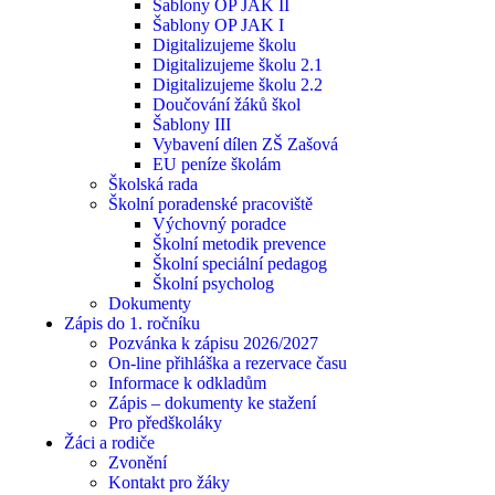
Šablony OP JAK II
Šablony OP JAK I
Digitalizujeme školu
Digitalizujeme školu 2.1
Digitalizujeme školu 2.2
Doučování žáků škol
Šablony III
Vybavení dílen ZŠ Zašová
EU peníze školám
Školská rada
Školní poradenské pracoviště
Výchovný poradce
Školní metodik prevence
Školní speciální pedagog
Školní psycholog
Dokumenty
Zápis do 1. ročníku
Pozvánka k zápisu 2026/2027
On-line přihláška a rezervace času
Informace k odkladům
Zápis – dokumenty ke stažení
Pro předškoláky
Žáci a rodiče
Zvonění
Kontakt pro žáky