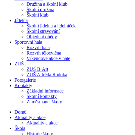
Družina a školní klub
Školní družina
Školní klub
Jídelna
Školní jídelna a jídelníček
Školní stravování
Objednat obědy
Sportovní hala
Rozvrh hala
Rozvrh tělocvična
Víkendové akce v hale
ZUŠ
ZUŠ B-Art
ZUŠ Alfréda Radoka
Fotogalerie
Kontakty
Základní informace
Školní kontakty
Zaměstnanci školy
Domů
Aktuality a akce
Aktuality a akce
Škola
Historie školy