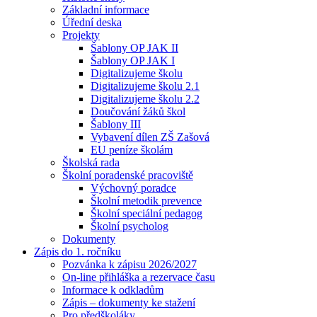
Základní informace
Úřední deska
Projekty
Šablony OP JAK II
Šablony OP JAK I
Digitalizujeme školu
Digitalizujeme školu 2.1
Digitalizujeme školu 2.2
Doučování žáků škol
Šablony III
Vybavení dílen ZŠ Zašová
EU peníze školám
Školská rada
Školní poradenské pracoviště
Výchovný poradce
Školní metodik prevence
Školní speciální pedagog
Školní psycholog
Dokumenty
Zápis do 1. ročníku
Pozvánka k zápisu 2026/2027
On-line přihláška a rezervace času
Informace k odkladům
Zápis – dokumenty ke stažení
Pro předškoláky