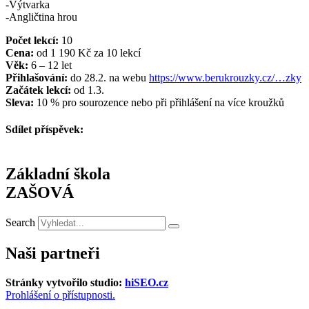
-Výtvarka
-Angličtina hrou
Počet lekcí:
10
Cena:
od 1 190 Kč za 10 lekcí
Věk:
6 – 12 let
Přihlašování:
do 28.2. na webu
https://www.berukrouzky.cz/…zky
Začátek lekcí:
od 1.3.
Sleva:
10 % pro sourozence nebo při přihlášení na více kroužků
Sdílet příspěvek:
Základní škola
ZAŠOVÁ
Search
Naši partneři
Stránky vytvořilo studio:
hiSEO.cz
Prohlášení o přístupnosti.