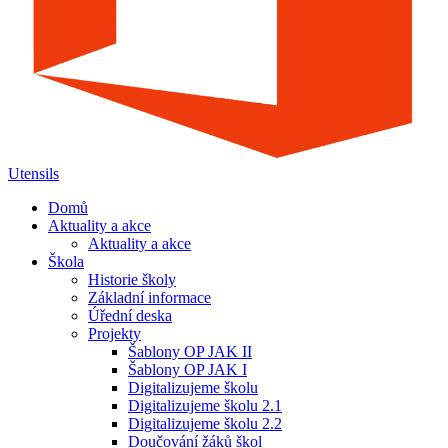
Utensils
Domů
Aktuality a akce
Aktuality a akce
Škola
Historie školy
Základní informace
Úřední deska
Projekty
Šablony OP JAK II
Šablony OP JAK I
Digitalizujeme školu
Digitalizujeme školu 2.1
Digitalizujeme školu 2.2
Doučování žáků škol