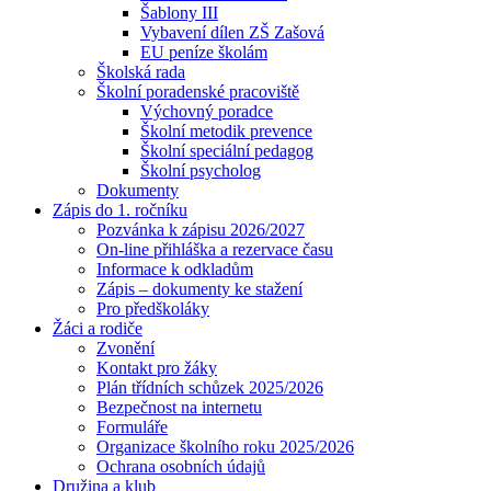
Šablony III
Vybavení dílen ZŠ Zašová
EU peníze školám
Školská rada
Školní poradenské pracoviště
Výchovný poradce
Školní metodik prevence
Školní speciální pedagog
Školní psycholog
Dokumenty
Zápis do 1. ročníku
Pozvánka k zápisu 2026/2027
On-line přihláška a rezervace času
Informace k odkladům
Zápis – dokumenty ke stažení
Pro předškoláky
Žáci a rodiče
Zvonění
Kontakt pro žáky
Plán třídních schůzek 2025/2026
Bezpečnost na internetu
Formuláře
Organizace školního roku 2025/2026
Ochrana osobních údajů
Družina a klub