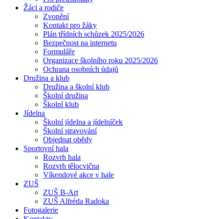
Žáci a rodiče
Zvonění
Kontakt pro žáky
Plán třídních schůzek 2025/2026
Bezpečnost na internetu
Formuláře
Organizace školního roku 2025/2026
Ochrana osobních údajů
Družina a klub
Družina a školní klub
Školní družina
Školní klub
Jídelna
Školní jídelna a jídelníček
Školní stravování
Objednat obědy
Sportovní hala
Rozvrh hala
Rozvrh tělocvična
Víkendové akce v hale
ZUŠ
ZUŠ B-Art
ZUŠ Alfréda Radoka
Fotogalerie
Kontakty