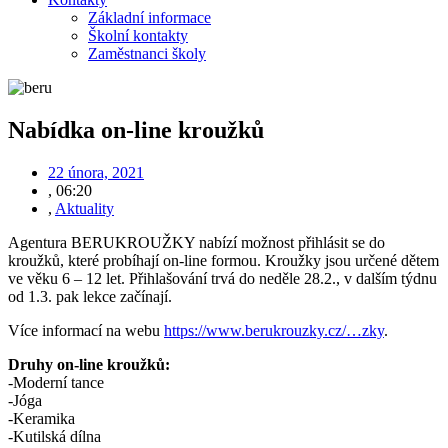
Základní informace
Školní kontakty
Zaměstnanci školy
Nabídka on-line kroužků
22 února, 2021
,
06:20
,
Aktuality
Agentura BERUKROUŽKY nabízí možnost přihlásit se do
kroužků, které probíhají on-line formou. Kroužky jsou určené dětem
ve věku 6 – 12 let. Přihlašování trvá do neděle 28.2., v dalším týdnu
od 1.3. pak lekce začínají.
Více informací na webu
https://www.berukrouzky.cz/…zky
.
Druhy on-line kroužků:
-Moderní tance
-Jóga
-Keramika
-Kutilská dílna