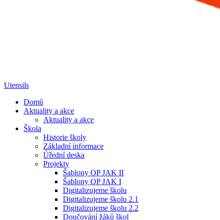
Utensils
Domů
Aktuality a akce
Aktuality a akce
Škola
Historie školy
Základní informace
Úřední deska
Projekty
Šablony OP JAK II
Šablony OP JAK I
Digitalizujeme školu
Digitalizujeme školu 2.1
Digitalizujeme školu 2.2
Doučování žáků škol