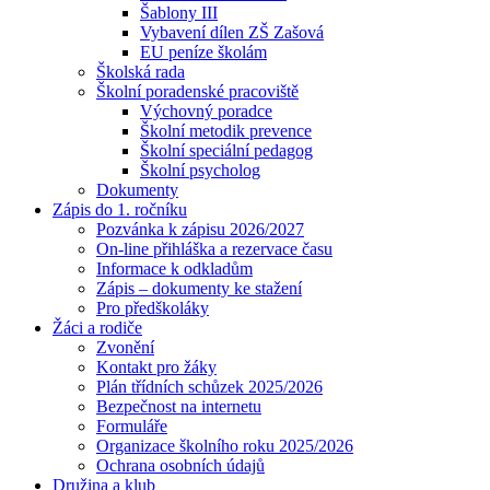
Šablony III
Vybavení dílen ZŠ Zašová
EU peníze školám
Školská rada
Školní poradenské pracoviště
Výchovný poradce
Školní metodik prevence
Školní speciální pedagog
Školní psycholog
Dokumenty
Zápis do 1. ročníku
Pozvánka k zápisu 2026/2027
On-line přihláška a rezervace času
Informace k odkladům
Zápis – dokumenty ke stažení
Pro předškoláky
Žáci a rodiče
Zvonění
Kontakt pro žáky
Plán třídních schůzek 2025/2026
Bezpečnost na internetu
Formuláře
Organizace školního roku 2025/2026
Ochrana osobních údajů
Družina a klub