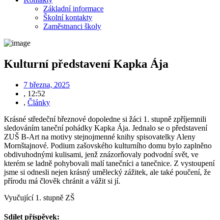
Základní informace
Školní kontakty
Zaměstnanci školy
Kulturní představení Kapka Ája
7 března, 2025
,
12:52
,
Články
Krásné středeční březnové dopoledne si žáci 1. stupně zpříjemnili
sledováním taneční pohádky Kapka Ája. Jednalo se o představení
ZUŠ B-Art na motivy stejnojmenné knihy spisovatelky Aleny
Mornštajnové. Podium zašovského kulturního domu bylo zaplněno
obdivuhodnými kulisami, jenž znázorňovaly podvodní svět, ve
kterém se ladně pohybovali malí tanečníci a tanečnice. Z vystoupení
jsme si odnesli nejen krásný umělecký zážitek, ale také poučení, že
přírodu má člověk chránit a vážit si jí.
Vyučující 1. stupně ZŠ
Sdílet příspěvek: