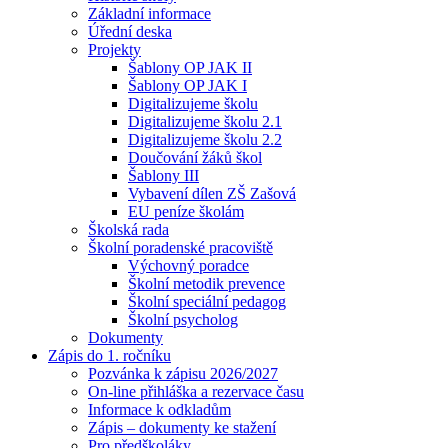
Základní informace
Úřední deska
Projekty
Šablony OP JAK II
Šablony OP JAK I
Digitalizujeme školu
Digitalizujeme školu 2.1
Digitalizujeme školu 2.2
Doučování žáků škol
Šablony III
Vybavení dílen ZŠ Zašová
EU peníze školám
Školská rada
Školní poradenské pracoviště
Výchovný poradce
Školní metodik prevence
Školní speciální pedagog
Školní psycholog
Dokumenty
Zápis do 1. ročníku
Pozvánka k zápisu 2026/2027
On-line přihláška a rezervace času
Informace k odkladům
Zápis – dokumenty ke stažení
Pro předškoláky