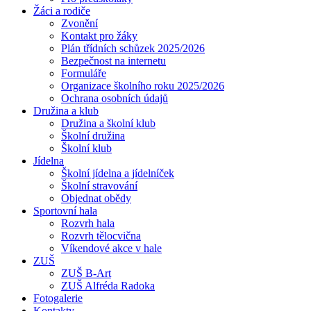
Žáci a rodiče
Zvonění
Kontakt pro žáky
Plán třídních schůzek 2025/2026
Bezpečnost na internetu
Formuláře
Organizace školního roku 2025/2026
Ochrana osobních údajů
Družina a klub
Družina a školní klub
Školní družina
Školní klub
Jídelna
Školní jídelna a jídelníček
Školní stravování
Objednat obědy
Sportovní hala
Rozvrh hala
Rozvrh tělocvična
Víkendové akce v hale
ZUŠ
ZUŠ B-Art
ZUŠ Alfréda Radoka
Fotogalerie
Kontakty