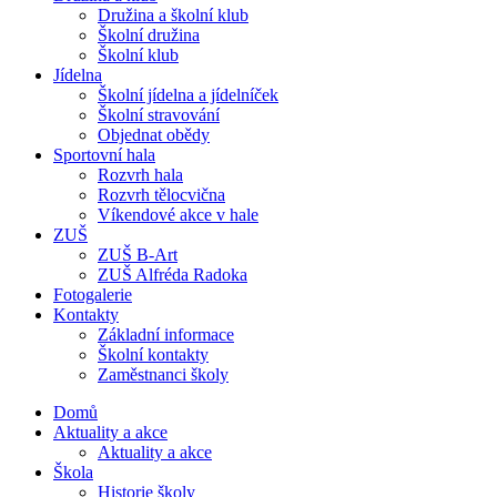
Družina a školní klub
Školní družina
Školní klub
Jídelna
Školní jídelna a jídelníček
Školní stravování
Objednat obědy
Sportovní hala
Rozvrh hala
Rozvrh tělocvična
Víkendové akce v hale
ZUŠ
ZUŠ B-Art
ZUŠ Alfréda Radoka
Fotogalerie
Kontakty
Základní informace
Školní kontakty
Zaměstnanci školy
Domů
Aktuality a akce
Aktuality a akce
Škola
Historie školy