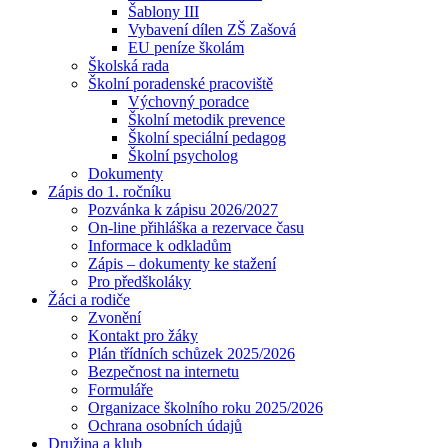
Šablony III
Vybavení dílen ZŠ Zašová
EU peníze školám
Školská rada
Školní poradenské pracoviště
Výchovný poradce
Školní metodik prevence
Školní speciální pedagog
Školní psycholog
Dokumenty
Zápis do 1. ročníku
Pozvánka k zápisu 2026/2027
On-line přihláška a rezervace času
Informace k odkladům
Zápis – dokumenty ke stažení
Pro předškoláky
Žáci a rodiče
Zvonění
Kontakt pro žáky
Plán třídních schůzek 2025/2026
Bezpečnost na internetu
Formuláře
Organizace školního roku 2025/2026
Ochrana osobních údajů
Družina a klub