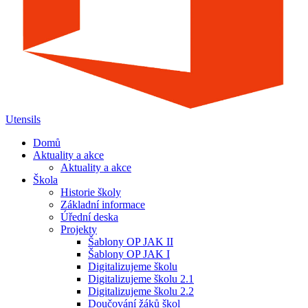
Utensils
Domů
Aktuality a akce
Aktuality a akce
Škola
Historie školy
Základní informace
Úřední deska
Projekty
Šablony OP JAK II
Šablony OP JAK I
Digitalizujeme školu
Digitalizujeme školu 2.1
Digitalizujeme školu 2.2
Doučování žáků škol