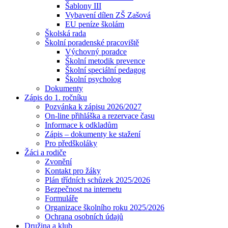
Šablony III
Vybavení dílen ZŠ Zašová
EU peníze školám
Školská rada
Školní poradenské pracoviště
Výchovný poradce
Školní metodik prevence
Školní speciální pedagog
Školní psycholog
Dokumenty
Zápis do 1. ročníku
Pozvánka k zápisu 2026/2027
On-line přihláška a rezervace času
Informace k odkladům
Zápis – dokumenty ke stažení
Pro předškoláky
Žáci a rodiče
Zvonění
Kontakt pro žáky
Plán třídních schůzek 2025/2026
Bezpečnost na internetu
Formuláře
Organizace školního roku 2025/2026
Ochrana osobních údajů
Družina a klub