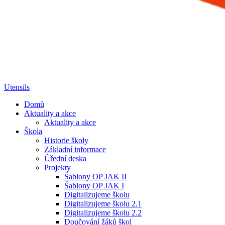
Utensils
Domů
Aktuality a akce
Aktuality a akce
Škola
Historie školy
Základní informace
Úřední deska
Projekty
Šablony OP JAK II
Šablony OP JAK I
Digitalizujeme školu
Digitalizujeme školu 2.1
Digitalizujeme školu 2.2
Doučování žáků škol