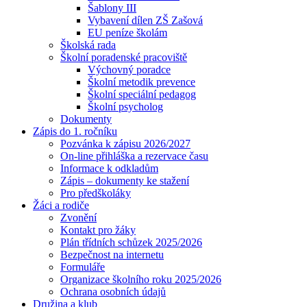
Šablony III
Vybavení dílen ZŠ Zašová
EU peníze školám
Školská rada
Školní poradenské pracoviště
Výchovný poradce
Školní metodik prevence
Školní speciální pedagog
Školní psycholog
Dokumenty
Zápis do 1. ročníku
Pozvánka k zápisu 2026/2027
On-line přihláška a rezervace času
Informace k odkladům
Zápis – dokumenty ke stažení
Pro předškoláky
Žáci a rodiče
Zvonění
Kontakt pro žáky
Plán třídních schůzek 2025/2026
Bezpečnost na internetu
Formuláře
Organizace školního roku 2025/2026
Ochrana osobních údajů
Družina a klub