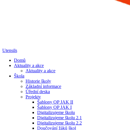
Utensils
Domů
Aktuality a akce
Aktuality a akce
Škola
Historie školy
Základní informace
Úřední deska
Projekty
Šablony OP JAK II
Šablony OP JAK I
Digitalizujeme školu
Digitalizujeme školu 2.1
Digitalizujeme školu 2.2
Doučování žáků škol