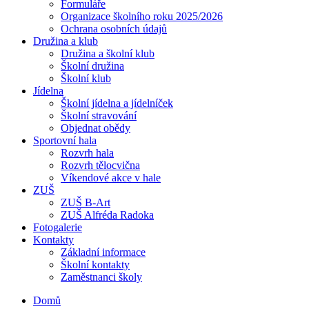
Formuláře
Organizace školního roku 2025/2026
Ochrana osobních údajů
Družina a klub
Družina a školní klub
Školní družina
Školní klub
Jídelna
Školní jídelna a jídelníček
Školní stravování
Objednat obědy
Sportovní hala
Rozvrh hala
Rozvrh tělocvična
Víkendové akce v hale
ZUŠ
ZUŠ B-Art
ZUŠ Alfréda Radoka
Fotogalerie
Kontakty
Základní informace
Školní kontakty
Zaměstnanci školy
Domů