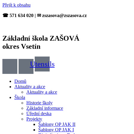
Přejít k obsahu
☎ 571 634 020 | ✉ zszasova@zszasova.cz
Základní škola ZAŠOVÁ
okres Vsetín
Utensils
Domů
Aktuality a akce
Aktuality a akce
Škola
Historie školy
Základní informace
Úřední deska
Projekty
Šablony OP JAK II
Šablony OP JAK I