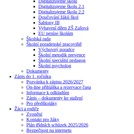
Digitalizujeme školu
Digitalizujeme školu 2.1
Digitalizujeme školu 2.2
Doučování žáků škol
Šablony III
Vybavení dílen ZŠ Zašová
EU peníze školám
Školská rada
Školní poradenské pracoviště
Výchovný poradce
Školní metodik prevence
Školní speciální pedagog
Školní psycholog
Dokumenty
Zápis do 1. ročníku
Pozvánka k zápisu 2026/2027
On-line přihláška a rezervace času
Informace k odkladům
Zápis – dokumenty ke stažení
Pro předškoláky
Žáci a rodiče
Zvonění
Kontakt pro žáky
Plán třídních schůzek 2025/2026
Bezpečnost na internetu