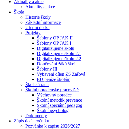
Aktuality a akce
Aktuality a akce
Škola
Historie školy
Základní informace
Úřední deska
Projekty
Šablony OP JAK II
Šablony OP JAK I
Digitalizujeme školu
Digitalizujeme školu 2.1
Digitalizujeme školu 2.2
Doučování žáků škol
Šablony III
Vybavení dílen ZŠ Zašová
EU peníze školám
Školská rada
Školní poradenské pracoviště
Výchovný poradce
Školní metodik prevence
Školní speciální pedagog
Školní psycholog
Dokumenty
Zápis do 1. ročníku
Pozvánka k zápisu 2026/2027