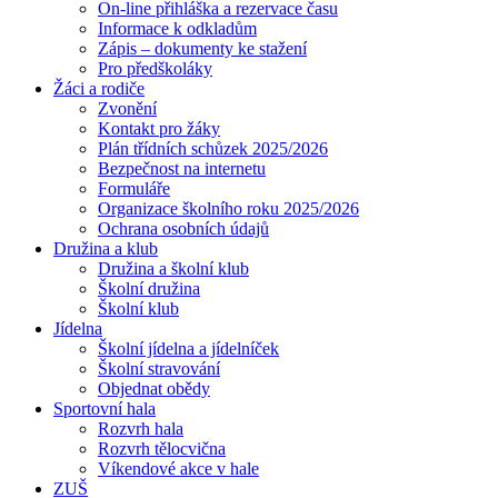
On-line přihláška a rezervace času
Informace k odkladům
Zápis – dokumenty ke stažení
Pro předškoláky
Žáci a rodiče
Zvonění
Kontakt pro žáky
Plán třídních schůzek 2025/2026
Bezpečnost na internetu
Formuláře
Organizace školního roku 2025/2026
Ochrana osobních údajů
Družina a klub
Družina a školní klub
Školní družina
Školní klub
Jídelna
Školní jídelna a jídelníček
Školní stravování
Objednat obědy
Sportovní hala
Rozvrh hala
Rozvrh tělocvična
Víkendové akce v hale
ZUŠ