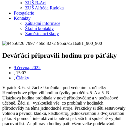
ZUŠ B-Art
ZUŠ Alfréda Radoka
Fotogalerie
Kontakty
Základní informace
Školní kontakty
Zaměstnanci školy
Deváťáci připravili hodinu pro páťáky
9 června, 2022
,
15:07
,
Články
V pátek 3. 6. si žáci z 9.ročníku pod vedením p. učitelky
Hendrychové připravili hodinu fyziky pro děti z 5. A a 5. B.
Ukázková hodina probíhala v nové přírodovědné a v počítačové
učebně. Žáci si vyzkoušeli vše, co probírali v hodinách
přírodovědy na téma jednoduché stroje. Prakticky si děti sestavovaly
volnou a pevnou kladku, kladkostroj, jednozvratnou a dvojzvratnou
páku. S pomocí interaktivní tabule si pak všichni společně vyplnili
pracovní list. Za přípravu hodiny patří všem velké poděkování.