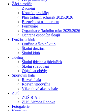
Žáci a rodiče
Zvonění
Kontakt pro žáky
Plán třídních schůzek 2025/2026
Bezpečnost na internetu
Formuláře
Organizace školního roku 2025/2026
Ochrana osobních údajů
Družina a klub
Družina a školní klub
Školní družina
Školní klub
Jídelna
Školní jídelna a jídelníček
Školní stravování
Objednat obědy
Sportovní hala
Rozvrh hala
Rozvrh tělocvična
Víkendové akce v hale
ZUŠ
ZUŠ B-Art
ZUŠ Alfréda Radoka
Fotogalerie
Kontakty