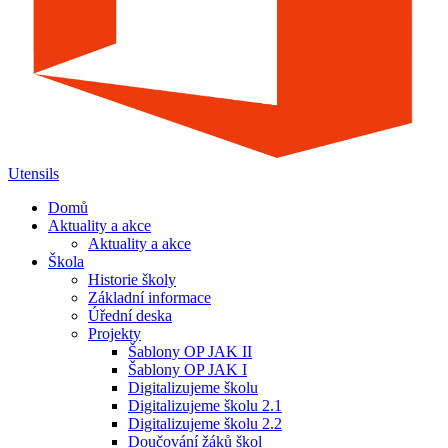
Utensils
Domů
Aktuality a akce
Aktuality a akce
Škola
Historie školy
Základní informace
Úřední deska
Projekty
Šablony OP JAK II
Šablony OP JAK I
Digitalizujeme školu
Digitalizujeme školu 2.1
Digitalizujeme školu 2.2
Doučování žáků škol