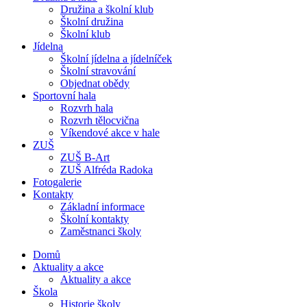
Družina a školní klub
Školní družina
Školní klub
Jídelna
Školní jídelna a jídelníček
Školní stravování
Objednat obědy
Sportovní hala
Rozvrh hala
Rozvrh tělocvična
Víkendové akce v hale
ZUŠ
ZUŠ B-Art
ZUŠ Alfréda Radoka
Fotogalerie
Kontakty
Základní informace
Školní kontakty
Zaměstnanci školy
Domů
Aktuality a akce
Aktuality a akce
Škola
Historie školy