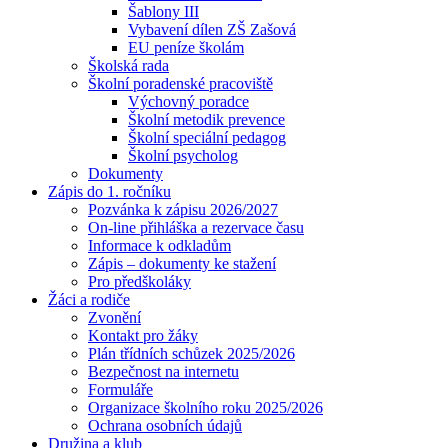
Šablony III
Vybavení dílen ZŠ Zašová
EU peníze školám
Školská rada
Školní poradenské pracoviště
Výchovný poradce
Školní metodik prevence
Školní speciální pedagog
Školní psycholog
Dokumenty
Zápis do 1. ročníku
Pozvánka k zápisu 2026/2027
On-line přihláška a rezervace času
Informace k odkladům
Zápis – dokumenty ke stažení
Pro předškoláky
Žáci a rodiče
Zvonění
Kontakt pro žáky
Plán třídních schůzek 2025/2026
Bezpečnost na internetu
Formuláře
Organizace školního roku 2025/2026
Ochrana osobních údajů
Družina a klub