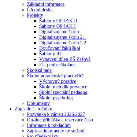
Základní informace
Úřední deska
Projekty
Šablony OP JAK II
Šablony OP JAK I
Digitalizujeme školu
Digitalizujeme školu 2.1
Digitalizujeme školu 2.2
Doučování žáků škol
Šablony III
Vybavení dílen ZŠ Zašová
EU peníze školám
Školská rada
Školní poradenské pracoviště
Výchovný poradce
Školní metodik prevence
Školní speciální pedagog
Školní psycholog
Dokumenty
Zápis do 1. ročníku
Pozvánka k zápisu 2026/2027
On-line přihláška a rezervace času
Informace k odkladům
Zápis – dokumenty ke stažení
Pro předškoláky