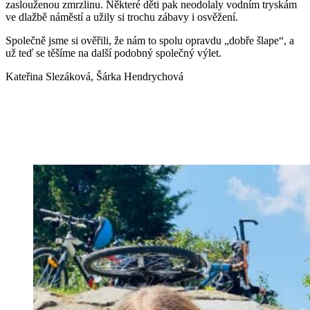
zaslouženou zmrzlinu. Některé děti pak neodolaly vodním tryskám
ve dlažbě náměstí a užily si trochu zábavy i osvěžení.
Společně jsme si ověřili, že nám to spolu opravdu „dobře šlape“, a
už teď se těšíme na další podobný společný výlet.
Kateřina Slezáková, Šárka Hendrychová