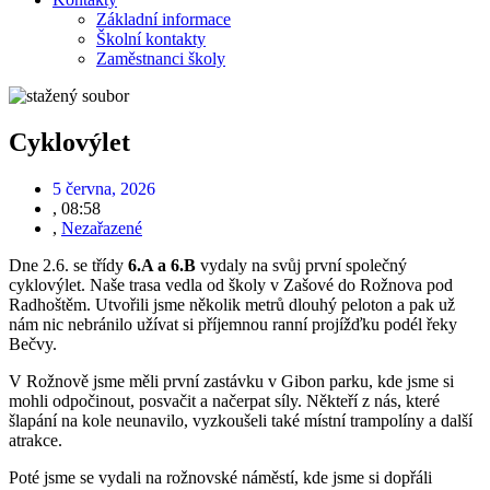
Základní informace
Školní kontakty
Zaměstnanci školy
Cyklovýlet
5 června, 2026
,
08:58
,
Nezařazené
Dne 2.6. se třídy
6.A a 6.B
vydaly na svůj první společný
cyklovýlet. Naše trasa vedla od školy v Zašové do Rožnova pod
Radhoštěm. Utvořili jsme několik metrů dlouhý peloton a pak už
nám nic nebránilo užívat si příjemnou ranní projížďku podél řeky
Bečvy.
V Rožnově jsme měli první zastávku v Gibon parku, kde jsme si
mohli odpočinout, posvačit a načerpat síly. Někteří z nás, které
šlapání na kole neunavilo, vyzkoušeli také místní trampolíny a další
atrakce.
Poté jsme se vydali na rožnovské náměstí, kde jsme si dopřáli