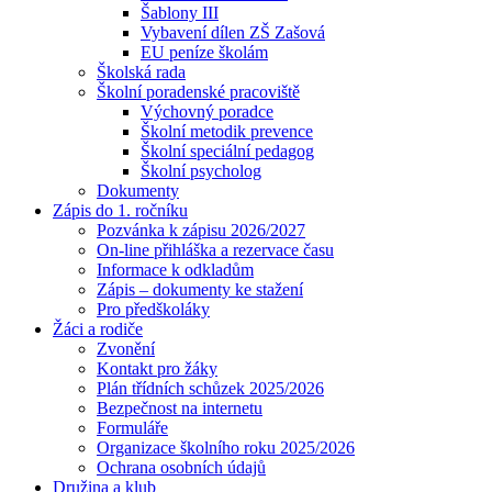
Šablony III
Vybavení dílen ZŠ Zašová
EU peníze školám
Školská rada
Školní poradenské pracoviště
Výchovný poradce
Školní metodik prevence
Školní speciální pedagog
Školní psycholog
Dokumenty
Zápis do 1. ročníku
Pozvánka k zápisu 2026/2027
On-line přihláška a rezervace času
Informace k odkladům
Zápis – dokumenty ke stažení
Pro předškoláky
Žáci a rodiče
Zvonění
Kontakt pro žáky
Plán třídních schůzek 2025/2026
Bezpečnost na internetu
Formuláře
Organizace školního roku 2025/2026
Ochrana osobních údajů
Družina a klub