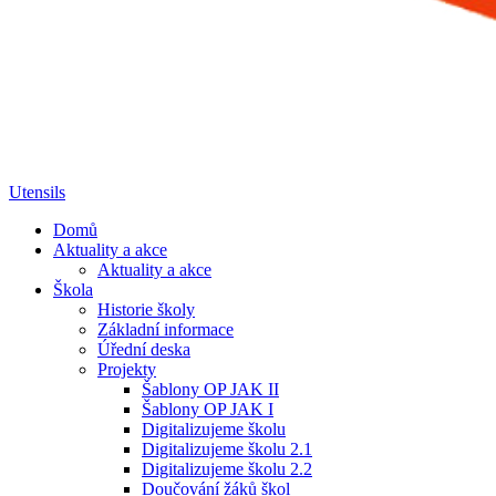
Utensils
Domů
Aktuality a akce
Aktuality a akce
Škola
Historie školy
Základní informace
Úřední deska
Projekty
Šablony OP JAK II
Šablony OP JAK I
Digitalizujeme školu
Digitalizujeme školu 2.1
Digitalizujeme školu 2.2
Doučování žáků škol