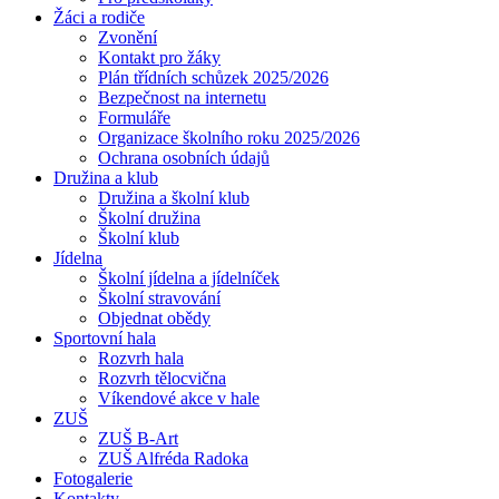
Žáci a rodiče
Zvonění
Kontakt pro žáky
Plán třídních schůzek 2025/2026
Bezpečnost na internetu
Formuláře
Organizace školního roku 2025/2026
Ochrana osobních údajů
Družina a klub
Družina a školní klub
Školní družina
Školní klub
Jídelna
Školní jídelna a jídelníček
Školní stravování
Objednat obědy
Sportovní hala
Rozvrh hala
Rozvrh tělocvična
Víkendové akce v hale
ZUŠ
ZUŠ B-Art
ZUŠ Alfréda Radoka
Fotogalerie
Kontakty