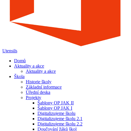
Utensils
Domů
Aktuality a akce
Aktuality a akce
Škola
Historie školy
Základní informace
Úřední deska
Projekty
Šablony OP JAK II
Šablony OP JAK I
Digitalizujeme školu
Digitalizujeme školu 2.1
Digitalizujeme školu 2.2
Doučování žáků škol