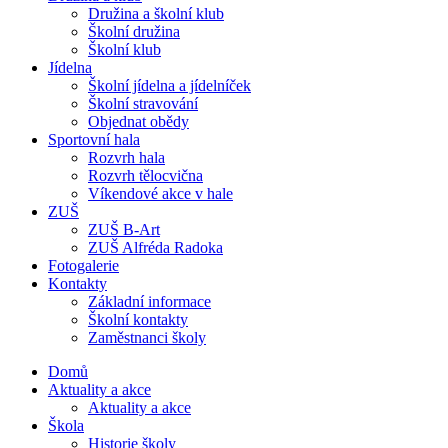
Družina a školní klub
Školní družina
Školní klub
Jídelna
Školní jídelna a jídelníček
Školní stravování
Objednat obědy
Sportovní hala
Rozvrh hala
Rozvrh tělocvična
Víkendové akce v hale
ZUŠ
ZUŠ B-Art
ZUŠ Alfréda Radoka
Fotogalerie
Kontakty
Základní informace
Školní kontakty
Zaměstnanci školy
Domů
Aktuality a akce
Aktuality a akce
Škola
Historie školy