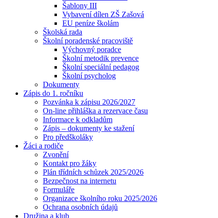
Šablony III
Vybavení dílen ZŠ Zašová
EU peníze školám
Školská rada
Školní poradenské pracoviště
Výchovný poradce
Školní metodik prevence
Školní speciální pedagog
Školní psycholog
Dokumenty
Zápis do 1. ročníku
Pozvánka k zápisu 2026/2027
On-line přihláška a rezervace času
Informace k odkladům
Zápis – dokumenty ke stažení
Pro předškoláky
Žáci a rodiče
Zvonění
Kontakt pro žáky
Plán třídních schůzek 2025/2026
Bezpečnost na internetu
Formuláře
Organizace školního roku 2025/2026
Ochrana osobních údajů
Družina a klub