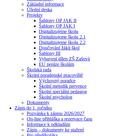
Základní informace
Úřední deska
Projekty
Šablony OP JAK II
Šablony OP JAK I
Digitalizujeme školu
Digitalizujeme školu 2.1
Digitalizujeme školu 2.2
Doučování žáků škol
Šablony III
Vybavení dílen ZŠ Zašová
EU peníze školám
Školská rada
Školní poradenské pracoviště
Výchovný poradce
Školní metodik prevence
Školní speciální pedagog
Školní psycholog
Dokumenty
Zápis do 1. ročníku
Pozvánka k zápisu 2026/2027
On-line přihláška a rezervace času
Informace k odkladům
Zápis – dokumenty ke stažení
Pro předškoláky