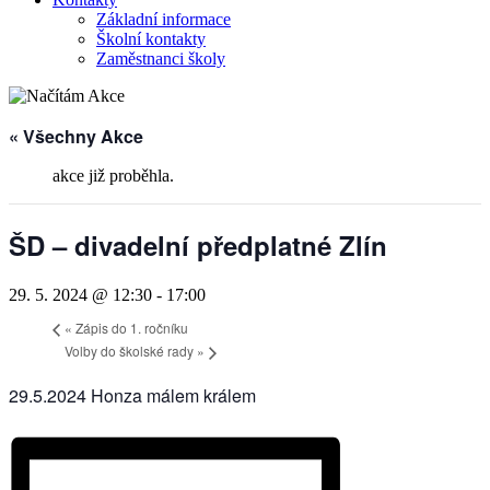
Základní informace
Školní kontakty
Zaměstnanci školy
« Všechny Akce
akce již proběhla.
ŠD – divadelní předplatné Zlín
29. 5. 2024 @ 12:30
-
17:00
«
Zápis do 1. ročníku
Volby do školské rady
»
29.5.2024 Honza málem králem