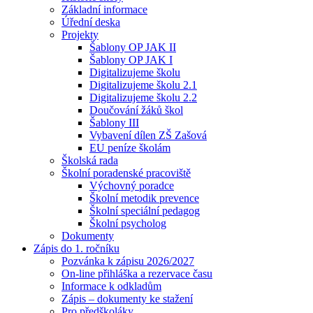
Základní informace
Úřední deska
Projekty
Šablony OP JAK II
Šablony OP JAK I
Digitalizujeme školu
Digitalizujeme školu 2.1
Digitalizujeme školu 2.2
Doučování žáků škol
Šablony III
Vybavení dílen ZŠ Zašová
EU peníze školám
Školská rada
Školní poradenské pracoviště
Výchovný poradce
Školní metodik prevence
Školní speciální pedagog
Školní psycholog
Dokumenty
Zápis do 1. ročníku
Pozvánka k zápisu 2026/2027
On-line přihláška a rezervace času
Informace k odkladům
Zápis – dokumenty ke stažení
Pro předškoláky