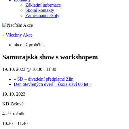
Základní informace
Školní kontakty
Zaměstnanci školy
« Všechny Akce
akce již proběhla.
Samurajská show s workshopem
19. 10. 2023 @ 10:30
-
11:30
«
ŠD – divadelní předplatné Zlín
Den otevřených dveří – škola slaví 60 let
»
19. 10. 2023
KD Zašová
4.- 9. ročník
10:30 – 11:40