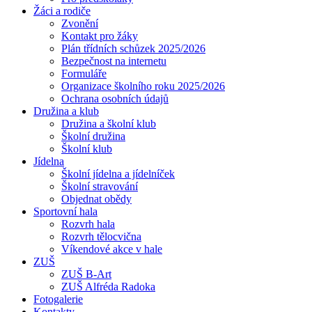
Žáci a rodiče
Zvonění
Kontakt pro žáky
Plán třídních schůzek 2025/2026
Bezpečnost na internetu
Formuláře
Organizace školního roku 2025/2026
Ochrana osobních údajů
Družina a klub
Družina a školní klub
Školní družina
Školní klub
Jídelna
Školní jídelna a jídelníček
Školní stravování
Objednat obědy
Sportovní hala
Rozvrh hala
Rozvrh tělocvična
Víkendové akce v hale
ZUŠ
ZUŠ B-Art
ZUŠ Alfréda Radoka
Fotogalerie
Kontakty