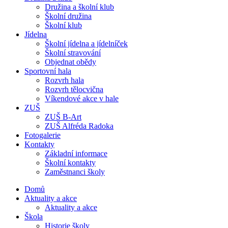
Družina a školní klub
Školní družina
Školní klub
Jídelna
Školní jídelna a jídelníček
Školní stravování
Objednat obědy
Sportovní hala
Rozvrh hala
Rozvrh tělocvična
Víkendové akce v hale
ZUŠ
ZUŠ B-Art
ZUŠ Alfréda Radoka
Fotogalerie
Kontakty
Základní informace
Školní kontakty
Zaměstnanci školy
Domů
Aktuality a akce
Aktuality a akce
Škola
Historie školy