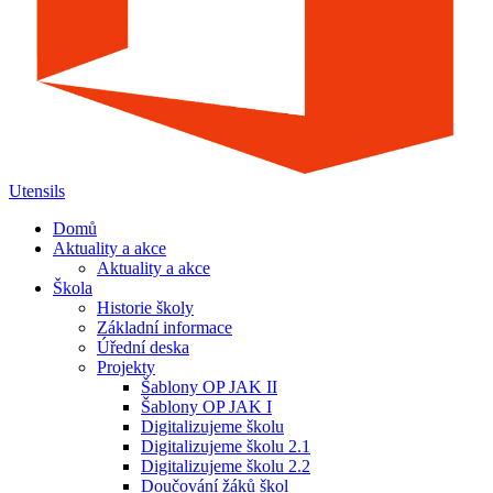
Utensils
Domů
Aktuality a akce
Aktuality a akce
Škola
Historie školy
Základní informace
Úřední deska
Projekty
Šablony OP JAK II
Šablony OP JAK I
Digitalizujeme školu
Digitalizujeme školu 2.1
Digitalizujeme školu 2.2
Doučování žáků škol