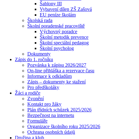
Šablony III
Vybavení dílen ZŠ Zašová
EU peníze školám
Školská rada
Školní poradenské pracoviště
Výchovný poradce
Školní metodik prevence
Školní speciální pedagog
Školní psycholog
Dokumenty
Zápis do 1. ročníku
Pozvánka k zápisu 2026/2027
On-line přihláška a rezervace času
Informace k odkladům
Zápis – dokumenty ke stažení
Pro předškoláky
Žáci a rodiče
Zvonění
Kontakt pro žáky
Plán třídních schůzek 2025/2026
Bezpečnost na internetu
Formuláře
Organizace školního roku 2025/2026
Ochrana osobních údajů
Družina a klub