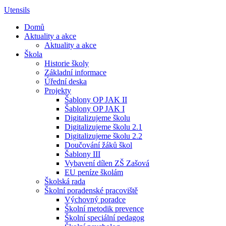
Utensils
Domů
Aktuality a akce
Aktuality a akce
Škola
Historie školy
Základní informace
Úřední deska
Projekty
Šablony OP JAK II
Šablony OP JAK I
Digitalizujeme školu
Digitalizujeme školu 2.1
Digitalizujeme školu 2.2
Doučování žáků škol
Šablony III
Vybavení dílen ZŠ Zašová
EU peníze školám
Školská rada
Školní poradenské pracoviště
Výchovný poradce
Školní metodik prevence
Školní speciální pedagog