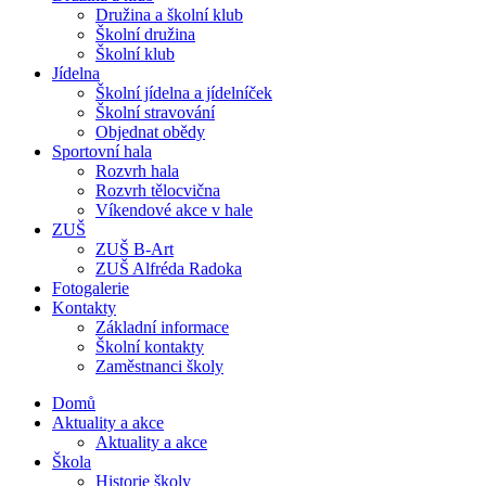
Družina a školní klub
Školní družina
Školní klub
Jídelna
Školní jídelna a jídelníček
Školní stravování
Objednat obědy
Sportovní hala
Rozvrh hala
Rozvrh tělocvična
Víkendové akce v hale
ZUŠ
ZUŠ B-Art
ZUŠ Alfréda Radoka
Fotogalerie
Kontakty
Základní informace
Školní kontakty
Zaměstnanci školy
Domů
Aktuality a akce
Aktuality a akce
Škola
Historie školy