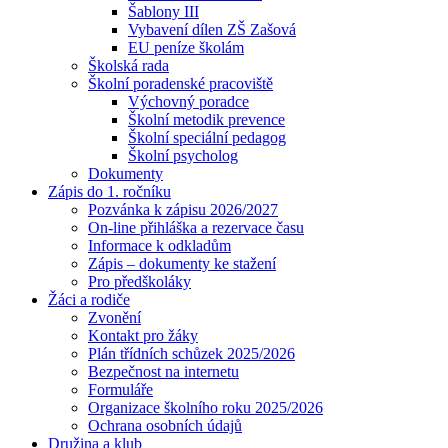
Šablony III
Vybavení dílen ZŠ Zašová
EU peníze školám
Školská rada
Školní poradenské pracoviště
Výchovný poradce
Školní metodik prevence
Školní speciální pedagog
Školní psycholog
Dokumenty
Zápis do 1. ročníku
Pozvánka k zápisu 2026/2027
On-line přihláška a rezervace času
Informace k odkladům
Zápis – dokumenty ke stažení
Pro předškoláky
Žáci a rodiče
Zvonění
Kontakt pro žáky
Plán třídních schůzek 2025/2026
Bezpečnost na internetu
Formuláře
Organizace školního roku 2025/2026
Ochrana osobních údajů
Družina a klub