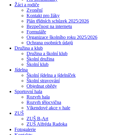
Žáci a rodiče
Zvonění
Kontakt pro žáky
Plán třídních schůzek 2025/2026
Bezpečnost na internetu
Formuláře
Organizace školního roku 2025/2026
Ochrana osobních údajů
Družina a klub
Družina a školní klub
Školní družina
Školní klub
Jídelna
Školní jídelna a jídelníček
Školní stravování
Objednat obědy
Sportovní hala
Rozvrh hala
Rozvrh tělocvična
Víkendové akce v hale
ZUŠ
ZUŠ B-Art
ZUŠ Alfréda Radoka
Fotogalerie
Kontakty