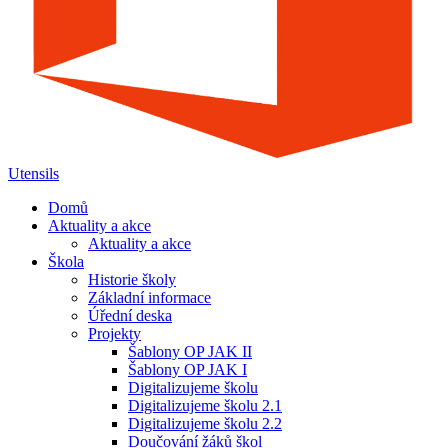
Utensils
Domů
Aktuality a akce
Aktuality a akce
Škola
Historie školy
Základní informace
Úřední deska
Projekty
Šablony OP JAK II
Šablony OP JAK I
Digitalizujeme školu
Digitalizujeme školu 2.1
Digitalizujeme školu 2.2
Doučování žáků škol