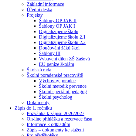
Základní informace
Úřední deska
Projekty
Šablony OP JAK II
Šablony OP JAK I
Digitalizujeme školu
Digitalizujeme školu 2.1
Digitalizujeme školu 2.2
Doučování žáků škol
Šablony III
Vybavení dílen ZŠ Zašová
EU peníze školám
Školská rada
Školní poradenské pracoviště
Výchovný poradce
Školní metodik prevence
Školní speciální pedagog
Školní psycholog
Dokumenty
Zápis do 1. ročníku
Pozvánka k zápisu 2026/2027
On-line přihláška a rezervace času
Informace k odkladům
Zápis – dokumenty ke stažení
Pro předškoláky