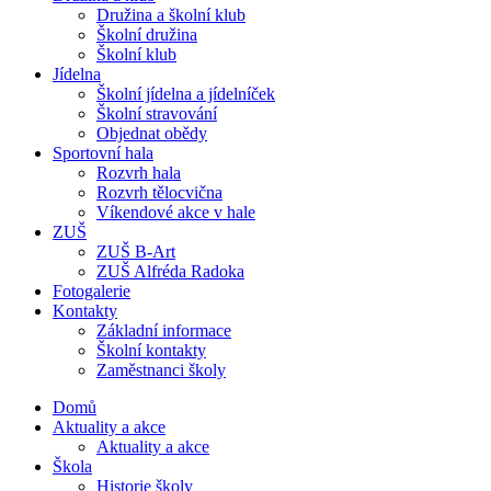
Družina a školní klub
Školní družina
Školní klub
Jídelna
Školní jídelna a jídelníček
Školní stravování
Objednat obědy
Sportovní hala
Rozvrh hala
Rozvrh tělocvična
Víkendové akce v hale
ZUŠ
ZUŠ B-Art
ZUŠ Alfréda Radoka
Fotogalerie
Kontakty
Základní informace
Školní kontakty
Zaměstnanci školy
Domů
Aktuality a akce
Aktuality a akce
Škola
Historie školy