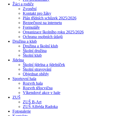
Žáci a rodiče
Zvonění
Kontakt pro žáky
Plán třídních schůzek 2025/2026
Bezpečnost na internetu
Formuláře
Organizace školního roku 2025/2026
Ochrana osobních údajů
Družina a klub
Družina a školní klub
Školní družina
Školní klub
Jídelna
Školní jídelna a jídelníček
Školní stravování
Objednat obědy
Sportovní hala
Rozvrh hala
Rozvrh tělocvična
Víkendové akce v hale
ZUŠ
ZUŠ B-Art
ZUŠ Alfréda Radoka
Fotogalerie
Kontakty