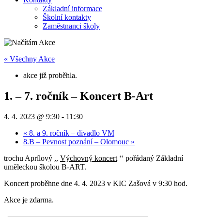
Základní informace
Školní kontakty
Zaměstnanci školy
« Všechny Akce
akce již proběhla.
1. – 7. ročník – Koncert B-Art
4. 4. 2023 @ 9:30
-
11:30
«
8. a 9. ročník – divadlo VM
8.B – Pevnost poznání – Olomouc
»
trochu Aprílový ,,
Výchovný koncert
‘‘ pořádaný Základní
uměleckou školou B-ART.
Koncert proběhne dne 4. 4. 2023 v KIC Zašová v 9:30 hod.
Akce je zdarma.