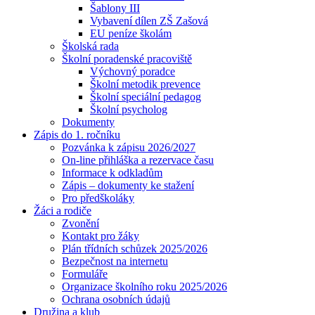
Šablony III
Vybavení dílen ZŠ Zašová
EU peníze školám
Školská rada
Školní poradenské pracoviště
Výchovný poradce
Školní metodik prevence
Školní speciální pedagog
Školní psycholog
Dokumenty
Zápis do 1. ročníku
Pozvánka k zápisu 2026/2027
On-line přihláška a rezervace času
Informace k odkladům
Zápis – dokumenty ke stažení
Pro předškoláky
Žáci a rodiče
Zvonění
Kontakt pro žáky
Plán třídních schůzek 2025/2026
Bezpečnost na internetu
Formuláře
Organizace školního roku 2025/2026
Ochrana osobních údajů
Družina a klub