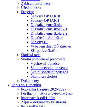
Základní informace
Úřední deska
Projekty
Šablony OP JAK II
Šablony OP JAK I
Digitalizujeme školu
Digitalizujeme školu 2.1
Digitalizujeme školu 2.2
Doučování žáků škol
Šablony III
Vybavení dílen ZŠ Zašová
EU peníze školám
Školská rada
Školní poradenské pracoviště
Výchovný poradce
Školní metodik prevence
Školní speciální pedagog
Školní psycholog
Dokumenty
Zápis do 1. ročníku
Pozvánka k zápisu 2026/2027
On-line přihláška a rezervace času
Informace k odkladům
Zápis – dokumenty ke stažení
Pro předškoláky