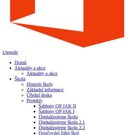
Utensils
Domů
Aktuality a akce
Aktuality a akce
Škola
Historie školy
Základní informace
Úřední deska
Projekty
Šablony OP JAK II
Šablony OP JAK I
Digitalizujeme školu
Digitalizujeme školu 2.1
Digitalizujeme školu 2.2
Doučování žáků škol