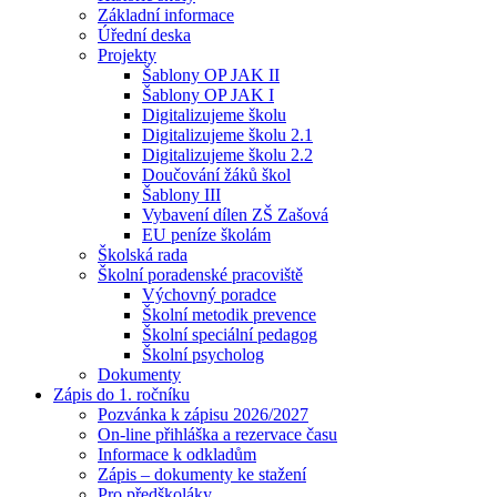
Základní informace
Úřední deska
Projekty
Šablony OP JAK II
Šablony OP JAK I
Digitalizujeme školu
Digitalizujeme školu 2.1
Digitalizujeme školu 2.2
Doučování žáků škol
Šablony III
Vybavení dílen ZŠ Zašová
EU peníze školám
Školská rada
Školní poradenské pracoviště
Výchovný poradce
Školní metodik prevence
Školní speciální pedagog
Školní psycholog
Dokumenty
Zápis do 1. ročníku
Pozvánka k zápisu 2026/2027
On-line přihláška a rezervace času
Informace k odkladům
Zápis – dokumenty ke stažení
Pro předškoláky