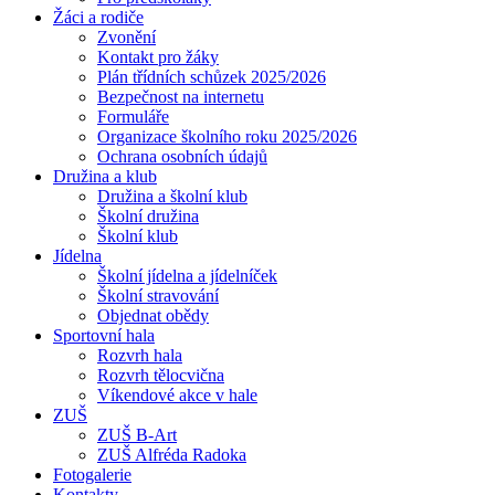
Žáci a rodiče
Zvonění
Kontakt pro žáky
Plán třídních schůzek 2025/2026
Bezpečnost na internetu
Formuláře
Organizace školního roku 2025/2026
Ochrana osobních údajů
Družina a klub
Družina a školní klub
Školní družina
Školní klub
Jídelna
Školní jídelna a jídelníček
Školní stravování
Objednat obědy
Sportovní hala
Rozvrh hala
Rozvrh tělocvična
Víkendové akce v hale
ZUŠ
ZUŠ B-Art
ZUŠ Alfréda Radoka
Fotogalerie
Kontakty