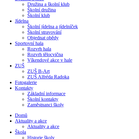
Družina a školní klub
Školní družina
Školní klub
Jídelna
Školní jídelna a jídelníček
Školní stravování
Objednat obědy
Sportovní hala
Rozvrh hala
Rozvrh tělocvična
Víkendové akce v hale
ZUŠ
ZUŠ B-Art
ZUŠ Alfréda Radoka
Fotogalerie
Kontakty
Základní informace
Školní kontakty
Zaměstnanci školy
Domů
Aktuality a akce
Aktuality a akce
Škola
Historie školy