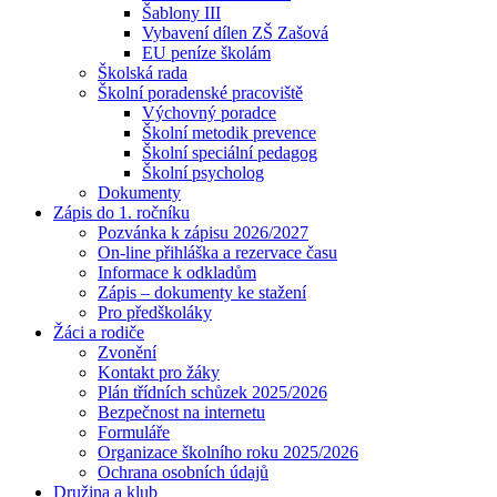
Šablony III
Vybavení dílen ZŠ Zašová
EU peníze školám
Školská rada
Školní poradenské pracoviště
Výchovný poradce
Školní metodik prevence
Školní speciální pedagog
Školní psycholog
Dokumenty
Zápis do 1. ročníku
Pozvánka k zápisu 2026/2027
On-line přihláška a rezervace času
Informace k odkladům
Zápis – dokumenty ke stažení
Pro předškoláky
Žáci a rodiče
Zvonění
Kontakt pro žáky
Plán třídních schůzek 2025/2026
Bezpečnost na internetu
Formuláře
Organizace školního roku 2025/2026
Ochrana osobních údajů
Družina a klub