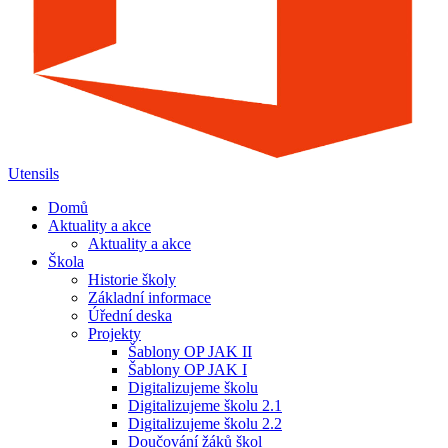
Utensils
Domů
Aktuality a akce
Aktuality a akce
Škola
Historie školy
Základní informace
Úřední deska
Projekty
Šablony OP JAK II
Šablony OP JAK I
Digitalizujeme školu
Digitalizujeme školu 2.1
Digitalizujeme školu 2.2
Doučování žáků škol