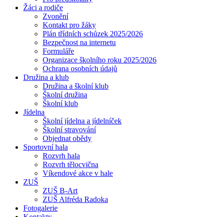
Žáci a rodiče
Zvonění
Kontakt pro žáky
Plán třídních schůzek 2025/2026
Bezpečnost na internetu
Formuláře
Organizace školního roku 2025/2026
Ochrana osobních údajů
Družina a klub
Družina a školní klub
Školní družina
Školní klub
Jídelna
Školní jídelna a jídelníček
Školní stravování
Objednat obědy
Sportovní hala
Rozvrh hala
Rozvrh tělocvična
Víkendové akce v hale
ZUŠ
ZUŠ B-Art
ZUŠ Alfréda Radoka
Fotogalerie
Kontakty