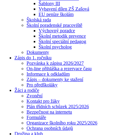
Šablony III
Vybavení dílen ZŠ Zašová
EU peníze školám
Školská rada
Školní poradenské pracoviště
Výchovný poradce
Školní metodik prevence
Školní speciální pedagog
Školní psycholog
Dokumenty
Zápis do 1. ročníku
Pozvánka k zápisu 2026/2027
On-line přihláška a rezervace času
Informace k odkladům
Zápis – dokumenty ke stažení
Pro předškoláky
Žáci a rodiče
Zvonění
Kontakt pro žáky
Plán třídních schůzek 2025/2026
Bezpečnost na internetu
Formuláře
Organizace školního roku 2025/2026
Ochrana osobních údajů
Družina a klub