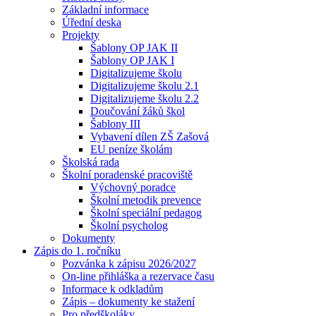
Základní informace
Úřední deska
Projekty
Šablony OP JAK II
Šablony OP JAK I
Digitalizujeme školu
Digitalizujeme školu 2.1
Digitalizujeme školu 2.2
Doučování žáků škol
Šablony III
Vybavení dílen ZŠ Zašová
EU peníze školám
Školská rada
Školní poradenské pracoviště
Výchovný poradce
Školní metodik prevence
Školní speciální pedagog
Školní psycholog
Dokumenty
Zápis do 1. ročníku
Pozvánka k zápisu 2026/2027
On-line přihláška a rezervace času
Informace k odkladům
Zápis – dokumenty ke stažení
Pro předškoláky