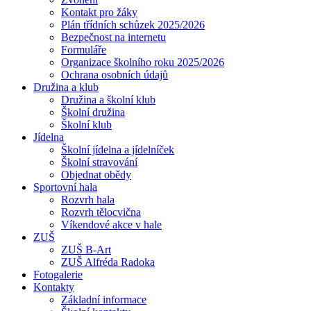
Kontakt pro žáky
Plán třídních schůzek 2025/2026
Bezpečnost na internetu
Formuláře
Organizace školního roku 2025/2026
Ochrana osobních údajů
Družina a klub
Družina a školní klub
Školní družina
Školní klub
Jídelna
Školní jídelna a jídelníček
Školní stravování
Objednat obědy
Sportovní hala
Rozvrh hala
Rozvrh tělocvična
Víkendové akce v hale
ZUŠ
ZUŠ B-Art
ZUŠ Alfréda Radoka
Fotogalerie
Kontakty
Základní informace