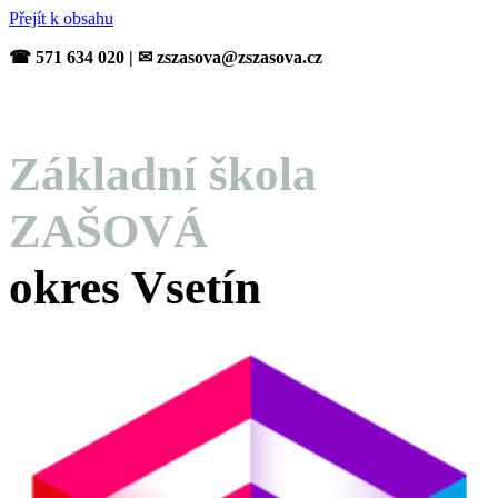
Přejít k obsahu
☎ 571 634 020 | ✉ zszasova@zszasova.cz
Základní škola
ZAŠOVÁ
okres Vsetín