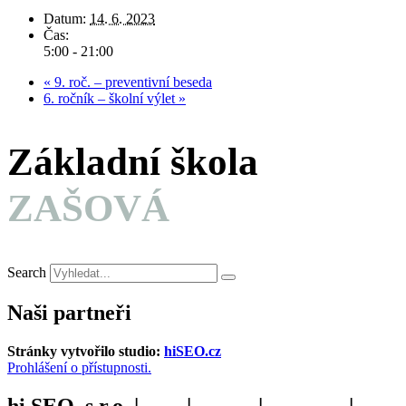
Datum:
14. 6. 2023
Čas:
5:00 - 21:00
«
9. roč. – preventivní beseda
6. ročník – školní výlet
»
Základní škola
ZAŠOVÁ
Search
Naši partneři
Stránky vytvořilo studio:
hiSEO.cz
Prohlášení o přístupnosti.
hi SEO, s.r.o. |
web
|
studio
|
fotograf
|