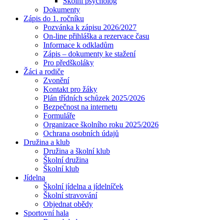
Školní psycholog
Dokumenty
Zápis do 1. ročníku
Pozvánka k zápisu 2026/2027
On-line přihláška a rezervace času
Informace k odkladům
Zápis – dokumenty ke stažení
Pro předškoláky
Žáci a rodiče
Zvonění
Kontakt pro žáky
Plán třídních schůzek 2025/2026
Bezpečnost na internetu
Formuláře
Organizace školního roku 2025/2026
Ochrana osobních údajů
Družina a klub
Družina a školní klub
Školní družina
Školní klub
Jídelna
Školní jídelna a jídelníček
Školní stravování
Objednat obědy
Sportovní hala