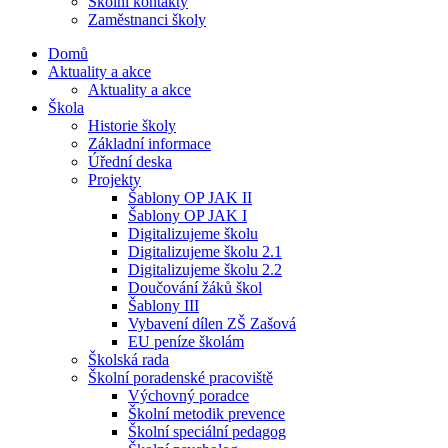
Školní kontakty
Zaměstnanci školy
Domů
Aktuality a akce
Aktuality a akce
Škola
Historie školy
Základní informace
Úřední deska
Projekty
Šablony OP JAK II
Šablony OP JAK I
Digitalizujeme školu
Digitalizujeme školu 2.1
Digitalizujeme školu 2.2
Doučování žáků škol
Šablony III
Vybavení dílen ZŠ Zašová
EU peníze školám
Školská rada
Školní poradenské pracoviště
Výchovný poradce
Školní metodik prevence
Školní speciální pedagog