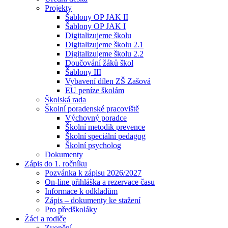
Projekty
Šablony OP JAK II
Šablony OP JAK I
Digitalizujeme školu
Digitalizujeme školu 2.1
Digitalizujeme školu 2.2
Doučování žáků škol
Šablony III
Vybavení dílen ZŠ Zašová
EU peníze školám
Školská rada
Školní poradenské pracoviště
Výchovný poradce
Školní metodik prevence
Školní speciální pedagog
Školní psycholog
Dokumenty
Zápis do 1. ročníku
Pozvánka k zápisu 2026/2027
On-line přihláška a rezervace času
Informace k odkladům
Zápis – dokumenty ke stažení
Pro předškoláky
Žáci a rodiče
Zvonění