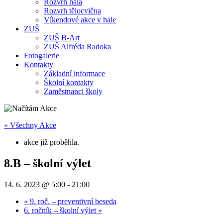
Rozvrh hala
Rozvrh tělocvična
Víkendové akce v hale
ZUŠ
ZUŠ B-Art
ZUŠ Alfréda Radoka
Fotogalerie
Kontakty
Základní informace
Školní kontakty
Zaměstnanci školy
« Všechny Akce
akce již proběhla.
8.B – školní výlet
14. 6. 2023 @ 5:00
-
21:00
«
9. roč. – preventivní beseda
6. ročník – školní výlet
»