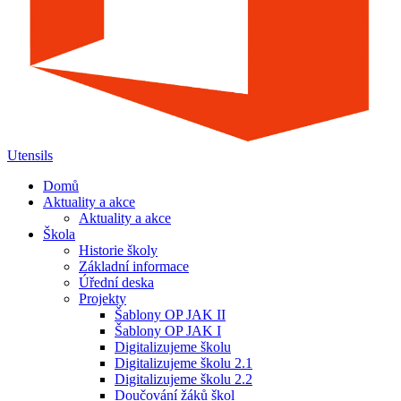
Utensils
Domů
Aktuality a akce
Aktuality a akce
Škola
Historie školy
Základní informace
Úřední deska
Projekty
Šablony OP JAK II
Šablony OP JAK I
Digitalizujeme školu
Digitalizujeme školu 2.1
Digitalizujeme školu 2.2
Doučování žáků škol