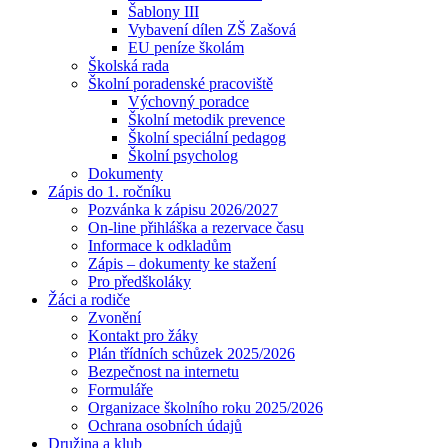
Šablony III
Vybavení dílen ZŠ Zašová
EU peníze školám
Školská rada
Školní poradenské pracoviště
Výchovný poradce
Školní metodik prevence
Školní speciální pedagog
Školní psycholog
Dokumenty
Zápis do 1. ročníku
Pozvánka k zápisu 2026/2027
On-line přihláška a rezervace času
Informace k odkladům
Zápis – dokumenty ke stažení
Pro předškoláky
Žáci a rodiče
Zvonění
Kontakt pro žáky
Plán třídních schůzek 2025/2026
Bezpečnost na internetu
Formuláře
Organizace školního roku 2025/2026
Ochrana osobních údajů
Družina a klub