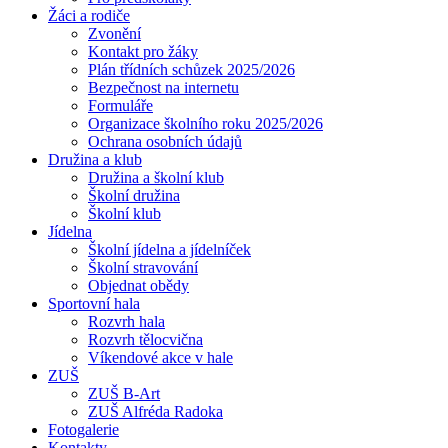
Žáci a rodiče
Zvonění
Kontakt pro žáky
Plán třídních schůzek 2025/2026
Bezpečnost na internetu
Formuláře
Organizace školního roku 2025/2026
Ochrana osobních údajů
Družina a klub
Družina a školní klub
Školní družina
Školní klub
Jídelna
Školní jídelna a jídelníček
Školní stravování
Objednat obědy
Sportovní hala
Rozvrh hala
Rozvrh tělocvična
Víkendové akce v hale
ZUŠ
ZUŠ B-Art
ZUŠ Alfréda Radoka
Fotogalerie
Kontakty