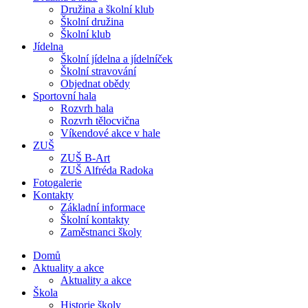
Družina a školní klub
Školní družina
Školní klub
Jídelna
Školní jídelna a jídelníček
Školní stravování
Objednat obědy
Sportovní hala
Rozvrh hala
Rozvrh tělocvična
Víkendové akce v hale
ZUŠ
ZUŠ B-Art
ZUŠ Alfréda Radoka
Fotogalerie
Kontakty
Základní informace
Školní kontakty
Zaměstnanci školy
Domů
Aktuality a akce
Aktuality a akce
Škola
Historie školy