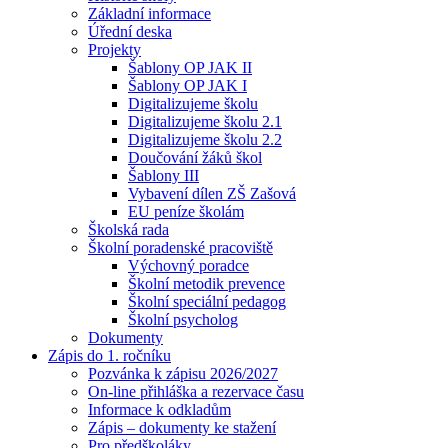
Základní informace
Úřední deska
Projekty
Šablony OP JAK II
Šablony OP JAK I
Digitalizujeme školu
Digitalizujeme školu 2.1
Digitalizujeme školu 2.2
Doučování žáků škol
Šablony III
Vybavení dílen ZŠ Zašová
EU peníze školám
Školská rada
Školní poradenské pracoviště
Výchovný poradce
Školní metodik prevence
Školní speciální pedagog
Školní psycholog
Dokumenty
Zápis do 1. ročníku
Pozvánka k zápisu 2026/2027
On-line přihláška a rezervace času
Informace k odkladům
Zápis – dokumenty ke stažení
Pro předškoláky