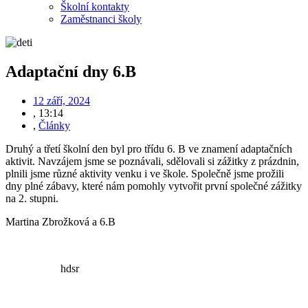
Školní kontakty
Zaměstnanci školy
Adaptační dny 6.B
12 září, 2024
,
13:14
,
Články
Druhý a třetí školní den byl pro třídu 6. B ve znamení adaptačních
aktivit. Navzájem jsme se poznávali, sdělovali si zážitky z prázdnin,
plnili jsme různé aktivity venku i ve škole. Společně jsme prožili
dny plné zábavy, které nám pomohly vytvořit první společné zážitky
na 2. stupni.
Martina Zbrožková a 6.B
hdsr