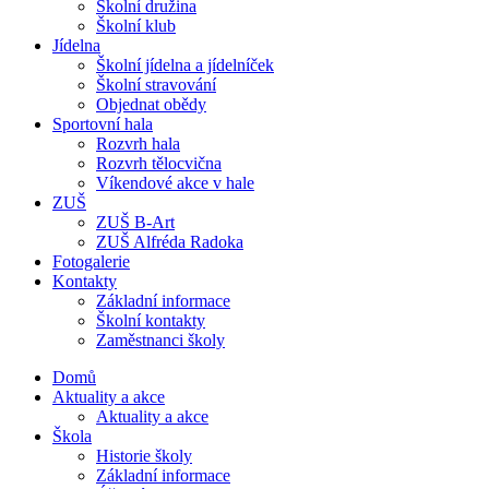
Školní družina
Školní klub
Jídelna
Školní jídelna a jídelníček
Školní stravování
Objednat obědy
Sportovní hala
Rozvrh hala
Rozvrh tělocvična
Víkendové akce v hale
ZUŠ
ZUŠ B-Art
ZUŠ Alfréda Radoka
Fotogalerie
Kontakty
Základní informace
Školní kontakty
Zaměstnanci školy
Domů
Aktuality a akce
Aktuality a akce
Škola
Historie školy
Základní informace