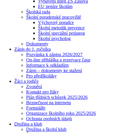
Vybavení dílen ZŠ Zašová
EU peníze školám
Školská rada
Školní poradenské pracoviště
Výchovný poradce
Školní metodik prevence
Školní speciální pedagog
Školní psycholog
Dokumenty
Zápis do 1. ročníku
Pozvánka k zápisu 2026/2027
On-line přihláška a rezervace času
Informace k odkladům
Zápis – dokumenty ke stažení
Pro předškoláky
Žáci a rodiče
Zvonění
Kontakt pro žáky
Plán třídních schůzek 2025/2026
Bezpečnost na internetu
Formuláře
Organizace školního roku 2025/2026
Ochrana osobních údajů
Družina a klub
Družina a školní klub