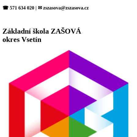
Přejít
☎ 571 634 020 | ✉ zszasova@zszasova.cz
k
obsahu
Základní škola ZAŠOVÁ
okres Vsetín