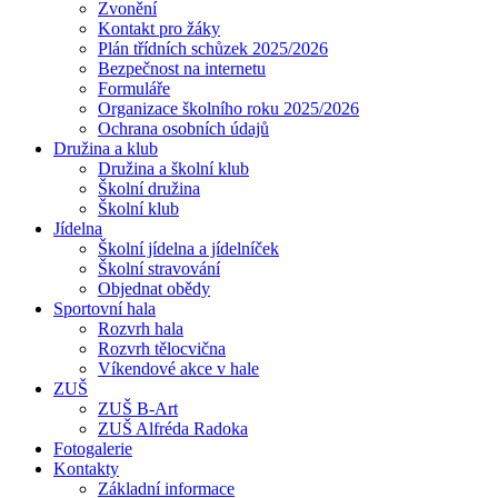
Zvonění
Kontakt pro žáky
Plán třídních schůzek 2025/2026
Bezpečnost na internetu
Formuláře
Organizace školního roku 2025/2026
Ochrana osobních údajů
Družina a klub
Družina a školní klub
Školní družina
Školní klub
Jídelna
Školní jídelna a jídelníček
Školní stravování
Objednat obědy
Sportovní hala
Rozvrh hala
Rozvrh tělocvična
Víkendové akce v hale
ZUŠ
ZUŠ B-Art
ZUŠ Alfréda Radoka
Fotogalerie
Kontakty
Základní informace