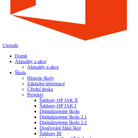
Utensils
Domů
Aktuality a akce
Aktuality a akce
Škola
Historie školy
Základní informace
Úřední deska
Projekty
Šablony OP JAK II
Šablony OP JAK I
Digitalizujeme školu
Digitalizujeme školu 2.1
Digitalizujeme školu 2.2
Doučování žáků škol
Šablony III