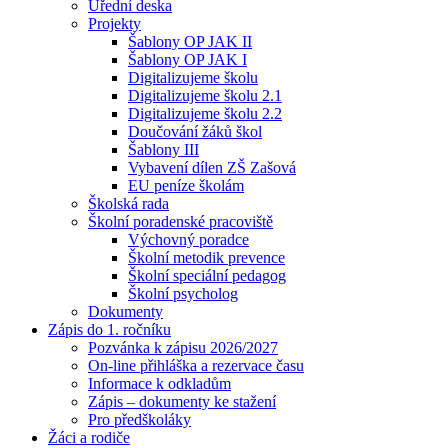
Úřední deska
Projekty
Šablony OP JAK II
Šablony OP JAK I
Digitalizujeme školu
Digitalizujeme školu 2.1
Digitalizujeme školu 2.2
Doučování žáků škol
Šablony III
Vybavení dílen ZŠ Zašová
EU peníze školám
Školská rada
Školní poradenské pracoviště
Výchovný poradce
Školní metodik prevence
Školní speciální pedagog
Školní psycholog
Dokumenty
Zápis do 1. ročníku
Pozvánka k zápisu 2026/2027
On-line přihláška a rezervace času
Informace k odkladům
Zápis – dokumenty ke stažení
Pro předškoláky
Žáci a rodiče