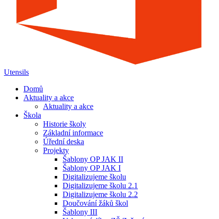
Utensils
Domů
Aktuality a akce
Aktuality a akce
Škola
Historie školy
Základní informace
Úřední deska
Projekty
Šablony OP JAK II
Šablony OP JAK I
Digitalizujeme školu
Digitalizujeme školu 2.1
Digitalizujeme školu 2.2
Doučování žáků škol
Šablony III