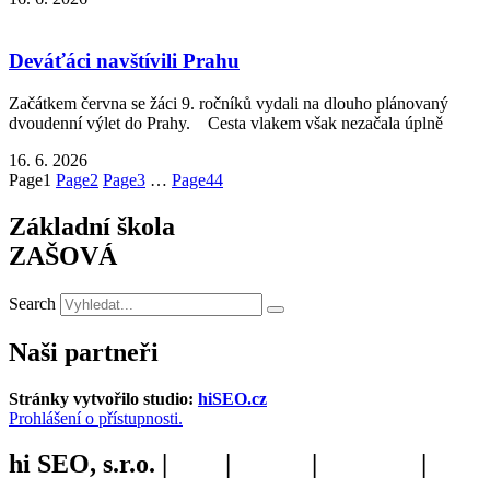
Deváťáci navštívili Prahu
Začátkem června se žáci 9. ročníků vydali na dlouho plánovaný
dvoudenní výlet do Prahy. Cesta vlakem však nezačala úplně
16. 6. 2026
Page
1
Page
2
Page
3
…
Page
44
Základní škola
ZAŠOVÁ
Search
Naši partneři
Stránky vytvořilo studio:
hiSEO.cz
Prohlášení o přístupnosti.
hi SEO, s.r.o. |
web
|
studio
|
fotograf
|