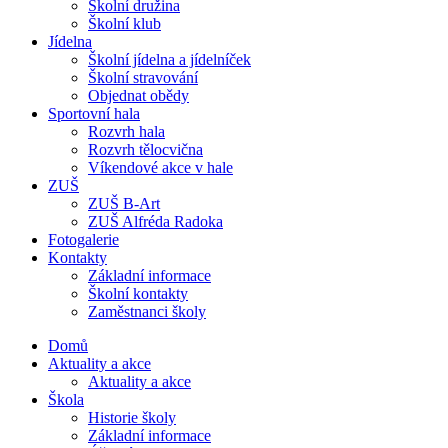
Školní družina
Školní klub
Jídelna
Školní jídelna a jídelníček
Školní stravování
Objednat obědy
Sportovní hala
Rozvrh hala
Rozvrh tělocvična
Víkendové akce v hale
ZUŠ
ZUŠ B-Art
ZUŠ Alfréda Radoka
Fotogalerie
Kontakty
Základní informace
Školní kontakty
Zaměstnanci školy
Domů
Aktuality a akce
Aktuality a akce
Škola
Historie školy
Základní informace