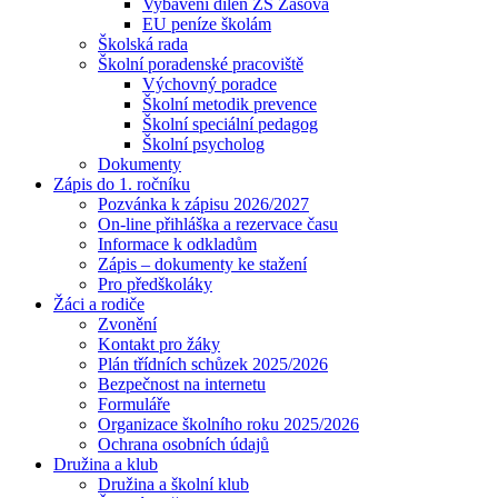
Vybavení dílen ZŠ Zašová
EU peníze školám
Školská rada
Školní poradenské pracoviště
Výchovný poradce
Školní metodik prevence
Školní speciální pedagog
Školní psycholog
Dokumenty
Zápis do 1. ročníku
Pozvánka k zápisu 2026/2027
On-line přihláška a rezervace času
Informace k odkladům
Zápis – dokumenty ke stažení
Pro předškoláky
Žáci a rodiče
Zvonění
Kontakt pro žáky
Plán třídních schůzek 2025/2026
Bezpečnost na internetu
Formuláře
Organizace školního roku 2025/2026
Ochrana osobních údajů
Družina a klub
Družina a školní klub