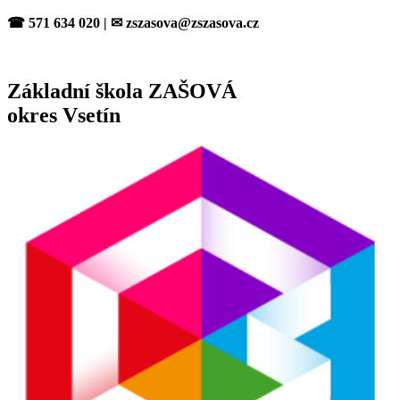
Přejít
☎ 571 634 020 | ✉ zszasova@zszasova.cz
k
obsahu
Základní škola ZAŠOVÁ
okres Vsetín