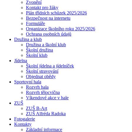
Zvonění
Kontakt pro žáky
Plán třídních schůzek 2025/2026
Bezpečnost na internetu
Formuláře
Organizace školního roku 2025/2026
Ochrana osobních údajů
Družina a klub
Družina a školní klub
Školní družina
Školní klub
Jídelna
Školní jídelna a jídelníček
Školní stravování
Objednat obědy
Sportovní hala
Rozvrh hala
Rozvrh tělocvična
Víkendové akce v hale
ZUŠ
ZUŠ B-Art
ZUŠ Alfréda Radoka
Fotogalerie
Kontakty
Základní informace