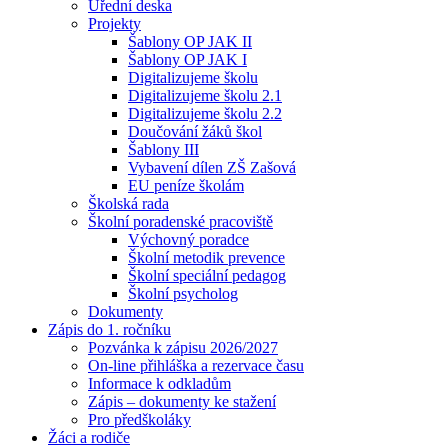
Úřední deska
Projekty
Šablony OP JAK II
Šablony OP JAK I
Digitalizujeme školu
Digitalizujeme školu 2.1
Digitalizujeme školu 2.2
Doučování žáků škol
Šablony III
Vybavení dílen ZŠ Zašová
EU peníze školám
Školská rada
Školní poradenské pracoviště
Výchovný poradce
Školní metodik prevence
Školní speciální pedagog
Školní psycholog
Dokumenty
Zápis do 1. ročníku
Pozvánka k zápisu 2026/2027
On-line přihláška a rezervace času
Informace k odkladům
Zápis – dokumenty ke stažení
Pro předškoláky
Žáci a rodiče