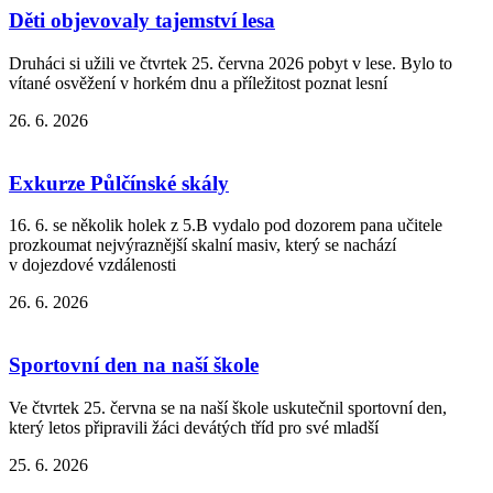
Děti objevovaly tajemství lesa
Druháci si užili ve čtvrtek 25. června 2026 pobyt v lese. Bylo to
vítané osvěžení v horkém dnu a příležitost poznat lesní
26. 6. 2026
Exkurze Půlčínské skály
16. 6. se několik holek z 5.B vydalo pod dozorem pana učitele
prozkoumat nejvýraznější skalní masiv, který se nachází
v dojezdové vzdálenosti
26. 6. 2026
Sportovní den na naší škole
Ve čtvrtek 25. června se na naší škole uskutečnil sportovní den,
který letos připravili žáci devátých tříd pro své mladší
25. 6. 2026