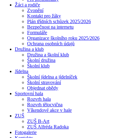
Žáci a rodiče
Zvonění
Kontakt pro žáky
Plán třídních schůzek 2025/2026
Bezpečnost na internetu
Formuláře
Organizace školního roku 2025/2026
Ochrana osobních údajů
Družina a klub
Družina a školní klub
Školní družina
Školní klub
Jídelna
Školní jídelna a jídelníček
Školní stravování
Objednat obědy
Sportovní hala
Rozvrh hala
Rozvrh tělocvična
Víkendové akce v hale
ZUŠ
ZUŠ B-Art
ZUŠ Alfréda Radoka
Fotogalerie
Kontakty