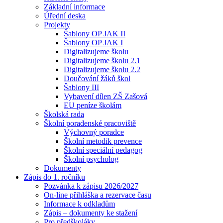
Základní informace
Úřední deska
Projekty
Šablony OP JAK II
Šablony OP JAK I
Digitalizujeme školu
Digitalizujeme školu 2.1
Digitalizujeme školu 2.2
Doučování žáků škol
Šablony III
Vybavení dílen ZŠ Zašová
EU peníze školám
Školská rada
Školní poradenské pracoviště
Výchovný poradce
Školní metodik prevence
Školní speciální pedagog
Školní psycholog
Dokumenty
Zápis do 1. ročníku
Pozvánka k zápisu 2026/2027
On-line přihláška a rezervace času
Informace k odkladům
Zápis – dokumenty ke stažení
Pro předškoláky