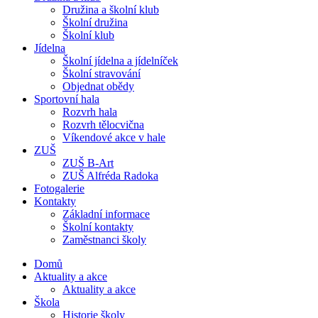
Družina a školní klub
Školní družina
Školní klub
Jídelna
Školní jídelna a jídelníček
Školní stravování
Objednat obědy
Sportovní hala
Rozvrh hala
Rozvrh tělocvična
Víkendové akce v hale
ZUŠ
ZUŠ B-Art
ZUŠ Alfréda Radoka
Fotogalerie
Kontakty
Základní informace
Školní kontakty
Zaměstnanci školy
Domů
Aktuality a akce
Aktuality a akce
Škola
Historie školy