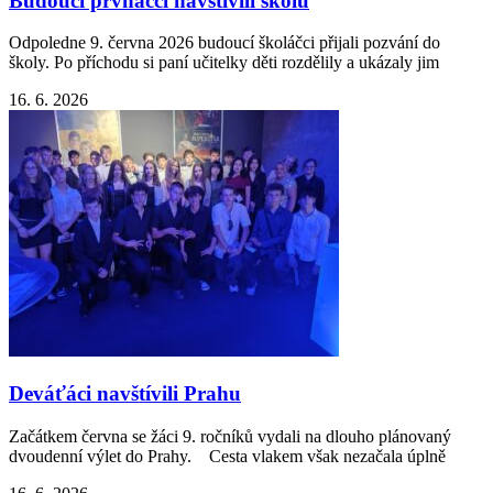
Budoucí prvňáčci navštívili školu
Odpoledne 9. června 2026 budoucí školáčci přijali pozvání do
školy. Po příchodu si paní učitelky děti rozdělily a ukázaly jim
16. 6. 2026
Deváťáci navštívili Prahu
Začátkem června se žáci 9. ročníků vydali na dlouho plánovaný
dvoudenní výlet do Prahy. Cesta vlakem však nezačala úplně