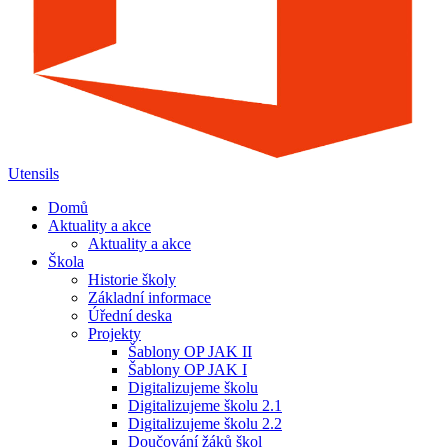
Utensils
Domů
Aktuality a akce
Aktuality a akce
Škola
Historie školy
Základní informace
Úřední deska
Projekty
Šablony OP JAK II
Šablony OP JAK I
Digitalizujeme školu
Digitalizujeme školu 2.1
Digitalizujeme školu 2.2
Doučování žáků škol