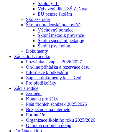
Šablony III
Vybavení dílen ZŠ Zašová
EU peníze školám
Školská rada
Školní poradenské pracoviště
Výchovný poradce
Školní metodik prevence
Školní speciální pedagog
Školní psycholog
Dokumenty
Zápis do 1. ročníku
Pozvánka k zápisu 2026/2027
On-line přihláška a rezervace času
Informace k odkladům
Zápis – dokumenty ke stažení
Pro předškoláky
Žáci a rodiče
Zvonění
Kontakt pro žáky
Plán třídních schůzek 2025/2026
Bezpečnost na internetu
Formuláře
Organizace školního roku 2025/2026
Ochrana osobních údajů
Družina a klub